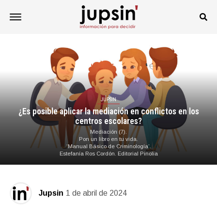
JUPSIN
¿Es posible aplicar la mediación en conflictos en los
centros escolares?
Mediación (7).
Pon un libro en tu vida.
‘Manual Básico de Criminología’.
Estefanía Ros Cordón. Editorial Pinolia
Jupsin
1 de abril de 2024