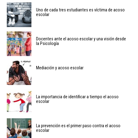
Uno de cada tres estudiantes es víctima de acoso
escolar
Docentes ante el acoso escolar y una visión desde
la Psicología
Mediación y acoso escolar
La importancia de identificar a tiempo el acoso
escolar
La prevención es el primer paso contra el acoso
escolar