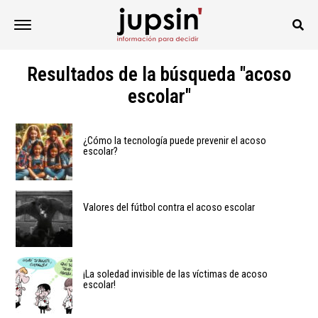
Resultados de la búsqueda "acoso
escolar"
¿Cómo la tecnología puede prevenir el acoso
escolar?
Valores del fútbol contra el acoso escolar
¡La soledad invisible de las víctimas de acoso
escolar!