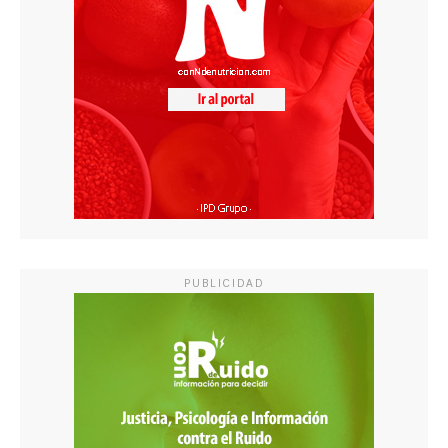
PUBLICIDAD