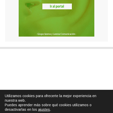
Utilizamos cookies para ofrecerte la mejor experiencia en
nuestra web.
Puedes aprender más sobre qué cookies utilizamos o
desactivarlas en los
ajustes
.