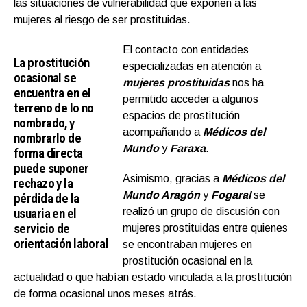
las situaciones de vulnerabilidad que exponen a las
mujeres al riesgo de ser prostituidas.
El contacto con entidades
La prostitución
especializadas en atención a
ocasional se
mujeres prostituidas
nos ha
encuentra en el
permitido acceder a algunos
terreno de lo no
espacios de prostitución
nombrado, y
acompañando a
Médicos del
nombrarlo de
Mundo
y
Faraxa
.
forma directa
puede suponer
Asimismo, gracias a
Médicos del
rechazo y la
Mundo Aragón
y
Fogaral
se
pérdida de la
usuaria en el
realizó un grupo de discusión con
servicio de
mujeres prostituidas entre quienes
orientación laboral
se encontraban mujeres en
prostitución ocasional en la
actualidad o que habían estado vinculada a la prostitución
de forma ocasional unos meses atrás.