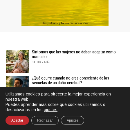
Síntomas que las mujeres no deben aceptar como
normales
SALUD Y MÁS
¿Qué ocurre cuando no eres consciente de las
secuelas de un daño cerebral?
SALUD Y MÁS
Utilizamos cookies para ofrecerte la mejor experiencia en
nuestra web.
¿Sabes cuál es la diferencia entre sensibilidad y
Puedes aprender más sobre qué cookies utilizamos o
narcisismo?
desactivarlas en los
ajustes
.
JUPSIN
Aceptar
Rechazar
Ajustes
SHARE
TWEET