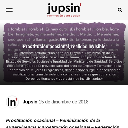
JUPSIN
Prostitución ocasional, realidad invisible
«El presente estudio forma parte del Proyecto ‘Feminización de la
supervivencia y prostitución ocasional’ financiado por la Secretaria de
Estado de Servicios Sociales e Igualdad del Ministerio de Sanidad, Servicios
Sociales e Igualdad.El proyecto parte del área de Empleo y Formación de la
Federación de Mujeres Progresistas, desde donde surge la necesidad de
visibilizar una forma de violencia contra las mujeres que vulnera los
Derechos Humanos y que está muy invisibilizada.»
Jupsin
15 de diciembre de 2018
Prostitución ocasional – Feminización de la
supervivencia y prostitución ocasional – Federación