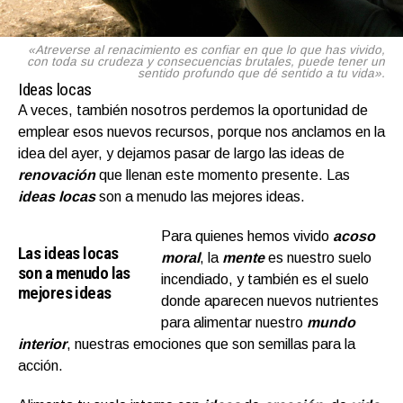
«Atreverse al renacimiento es confiar en que lo que has vivido,
con toda su crudeza y consecuencias brutales, puede tener un
sentido profundo que dé sentido a tu vida».
Ideas locas
A veces, también nosotros perdemos la oportunidad de
emplear esos nuevos recursos, porque nos anclamos en la
idea del ayer, y dejamos pasar de largo las ideas de
renovación
que llenan este momento presente. Las
ideas locas
son a menudo las mejores ideas.
Para quienes hemos vivido
acoso
Las ideas locas
moral
, la
mente
es nuestro suelo
son a menudo las
incendiado, y también es el suelo
mejores ideas
donde aparecen nuevos nutrientes
para alimentar nuestro
mundo
interior
, nuestras emociones que son semillas para la
acción.