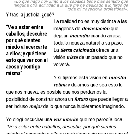
«Lo que hago hoy junto a los caballos tiene más sentido que
ninguna otra actividad a la que me he dedicado a lo largo de
toda mi trayectoria profesional».
Y tras la justicia, ¿qué?
La realidad no es muy distinta a las
“Ve a estar entre
imágenes de
devastación
que
caballos, descubre
deja un
incendio
cuando arrasa
por qué sientes
toda la riqueza natural a su paso.
miedo al acercarte
La
tierra calcinada
ofrece una
a ellos; y qué tiene
visión
triste
de un pasado que no
esto que ver con el
volverá.
acoso y contigo
misma”
Y si fijamos esta visión en
nuestra
retina
y dejamos que sea esto lo
que nos mueva, es posible que nos perdamos la
posibilidad de construir ahora un
futuro
que puede llegar a
ser incluso
mejor
de lo que nunca hubiéramos imaginado.
Yo elegí escuchar una
voz interio
r que me parecía loca.
“Ve a estar entre caballos, descubre por qué sientes
miedo al acercarte a ellos; y qué tiene esto que ver con el