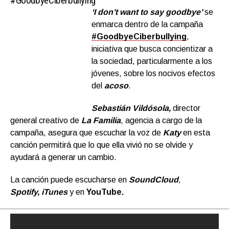
#GoodbyeCiberbullying
‘I don’t want to say goodbye’
se
#GoodbyeCiberbullying busca
enmarca dentro de la campaña
concientizar a la
#GoodbyeCiberbullying
,
sociedad,
iniciativa que busca concientizar a
particularmente a
la sociedad, particularmente a los
los jóvenes, sobre
jóvenes, sobre los nocivos efectos
los nocivos
del
acoso
.
efectos del acoso
Sebastián Vildósola,
director
general creativo de
La Familia
, agencia a cargo de la
campaña, asegura que escuchar la voz de
Katy
en esta
canción permitirá que lo que ella vivió no se olvide y
ayudará a generar un cambio.
La canción puede escucharse en
SoundCloud
,
Spotify,
iTunes
y en
YouTube.