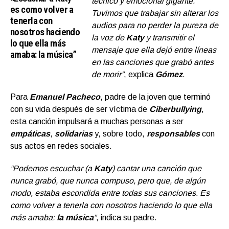
técnico y emocional gigante.
es como volver a
Tuvimos que trabajar sin alterar los
tenerla con
audios para no perder la pureza de
nosotros haciendo
la voz de
Katy
y transmitir el
lo que ella más
mensaje que ella dejó entre líneas
amaba: la música”
en las canciones que grabó antes
de morir”
, explica
Gómez
.
Para
Emanuel Pacheco
, padre de la joven que terminó
con su vida después de ser víctima de
Ciberbullying
,
esta canción impulsará a muchas personas a ser
empáticas
,
solidarias
y, sobre todo,
responsables
con
sus actos en redes sociales.
“Podemos escuchar (a
Katy
) cantar una canción que
nunca grabó, que nunca compuso, pero que, de algún
modo, estaba escondida entre todas sus canciones. Es
como volver a tenerla con nosotros haciendo lo que ella
más amaba:
la música
”
, indica su padre.