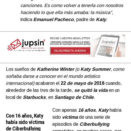
canciones. Es como volver a tenerla con nosotros
haciendo lo que ella más amaba: la música”
,
indica
Emanuel Pacheco
, padre de
Katy
.
Los sueños de
Katherine Winter
(o
Katy Summer
, como
soñaba darse a conocer en el mundo artístico
internacional)
acabaron el
22
de mayo de
2018
cuando,
alrededor de las tres de la tarde,
se quitó la vida
en un
local de
Starbucks
, en
Santiago de Chile
.
Con apenas
16 años
,
Katy
había
Con 16 años, Katy
sido
víctima
de una serie de
había sido víctima
episodios de
C
iberbullying
de Ciberbullying