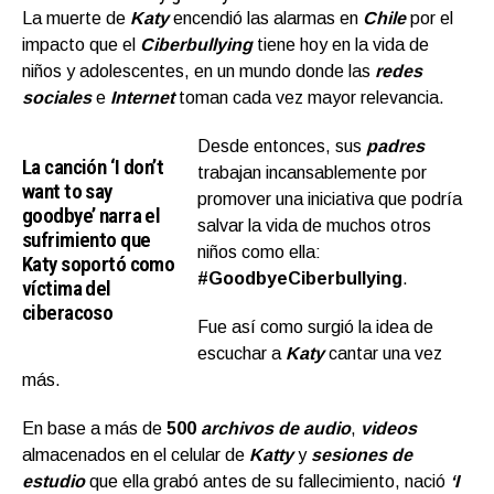
La muerte de
Katy
encendió las alarmas en
Chile
por el
impacto que el
Ciberbullying
tiene hoy en la vida de
niños y adolescentes, en un mundo donde las
redes
sociales
e
Internet
toman cada vez mayor relevancia.
Desde entonces, sus
padres
La canción ‘I don’t
trabajan incansablemente por
want to say
promover una iniciativa que podría
goodbye’ narra el
salvar la vida de muchos otros
sufrimiento que
niños como ella:
Katy soportó como
#GoodbyeCiberbullying
.
víctima del
ciberacoso
Fue así como surgió la idea de
escuchar a
Katy
cantar una vez
más.
En base a más de
500
archivos de audio
,
videos
almacenados en el celular de
Katty
y
sesiones de
estudio
que ella grabó antes de su fallecimiento, nació
‘I