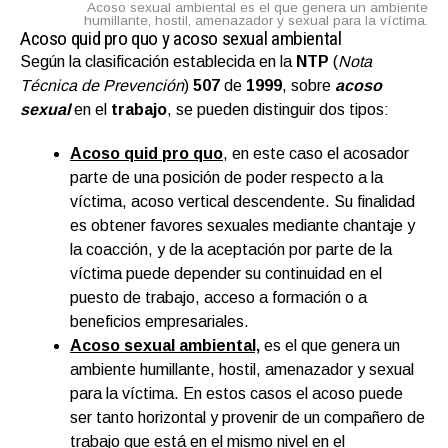
Acoso sexual ambiental es el que genera un ambiente
humillante, hostil, amenazador y sexual para la víctima.
Acoso quid pro quo y acoso sexual ambiental
Según la clasificación establecida en la
NTP
(
Nota
Técnica de Prevención
)
507
de
1999
, sobre
acoso
sexual
en el
trabajo
, se pueden distinguir dos tipos:
Acoso quid pro quo
, en este caso el acosador
parte de una posición de poder respecto a la
víctima, acoso vertical descendente. Su finalidad
es obtener favores sexuales mediante chantaje y
la coacción, y de la aceptación por parte de la
víctima puede depender su continuidad en el
puesto de trabajo, acceso a formación o a
beneficios empresariales.
Acoso sexual ambiental,
es el que genera un
ambiente humillante, hostil, amenazador y sexual
para la víctima. En estos casos el acoso puede
ser tanto horizontal y provenir de un compañero de
trabajo que está en el mismo nivel en el