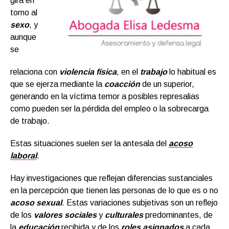
gira en
torno al
sexo
, y
aunque
se
relaciona con
violencia física
, en el
trabajo
lo habitual es
que se ejerza mediante la
coacción
de un superior,
generando en la víctima temor a posibles represalias
como pueden ser la pérdida del empleo o la sobrecarga
de trabajo.
Estas situaciones suelen ser la antesala del
acoso
laboral
.
Hay investigaciones que reflejan diferencias sustanciales
en la percepción que tienen las personas de lo que es o no
acoso sexual
. Estas variaciones subjetivas son un reflejo
de los
valores sociales
y
culturales
predominantes, de
la
educación
recibida y de los
roles asignados
a cada