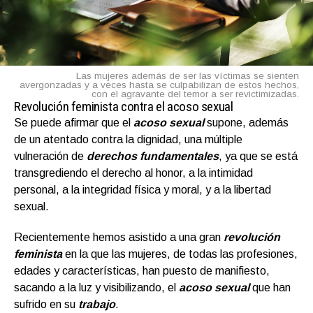
Las mujeres además de ser las víctimas se sienten
avergonzadas y a veces hasta se culpabilizan de estos hechos,
con el agravante del temor a ser revictimizadas.
Revolución feminista contra el acoso sexual
Se puede afirmar que el
acoso sexual
supone, además
de un atentado contra la dignidad, una múltiple
vulneración de
derechos fundamentales
, ya que se está
transgrediendo el derecho al honor, a la intimidad
personal, a la integridad física y moral, y a la libertad
sexual.
Recientemente hemos asistido a una gran
revolución
feminista
en la que las mujeres, de todas las profesiones,
edades y características, han puesto de manifiesto,
sacando a la luz y visibilizando, el
acoso sexual
que han
sufrido en su
trabajo
.