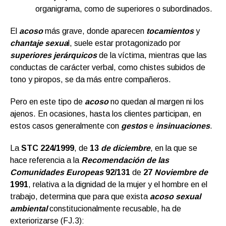
organigrama, como de superiores o subordinados.
El
acoso
más grave, donde aparecen
tocamientos
y
chantaje sexua
l, suele estar protagonizado por
superiores jerárquicos
de la víctima, mientras que las
conductas de carácter verbal, como chistes subidos de
tono y piropos, se da más entre compañeros.
Pero en este tipo de
acoso
no quedan al margen ni los
ajenos. En ocasiones, hasta los clientes participan, en
estos casos generalmente con
gestos
e
insinuaciones
.
La
STC 224/1999
, de
13
de diciembre
, en la que se
hace referencia a la
Recomendación de las
Comunidades Europeas
92/131
de
27
Noviembre de
1991
, relativa a la dignidad de la mujer y el hombre en el
trabajo, determina que para que exista
acoso sexual
ambiental
constitucionalmente recusable, ha de
exteriorizarse (FJ.3):