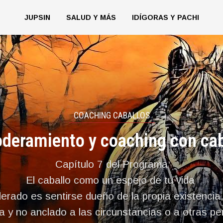
JUPSIN
SALUD Y MÁS
IDÍGORAS Y PACHI
COACHING CABALLOS
deramiento y coaching con cab
Capítulo 7 del Programa
El caballo como un espejo de tu vida
erado es sentirse dueño de la propia existenci
da y no anclado a las circunstancias o a otras p