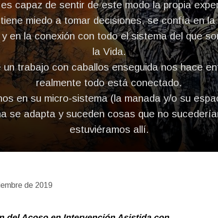
s capaz de sentir de este modo la propia experi
tiene miedo a tomar decisiones, se confía en la
y en la conexión con todo el sistema del que s
la Vida.
de un trabajo con caballos enseguida nos hace e
realmente todo está conectado.
nos en su micro-sistema (la manada y/o su espaci
ma se adapta y suceden cosas que no sucederían
estuviéramos allí.
iembre de 2019
 del Acoso en Intervención Asistida con