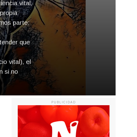
encia vital,
 propia
omos parte:
ntender que
o vital), el
 si no
PUBLICIDAD