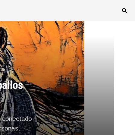
allos
a, conectado
ersonas.