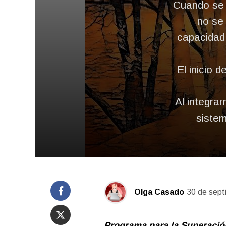
Cuando se e
no se 
capacidad 
El inicio 
Al integrar
siste
Olga Casado
30 de sept
Programa para la Superación