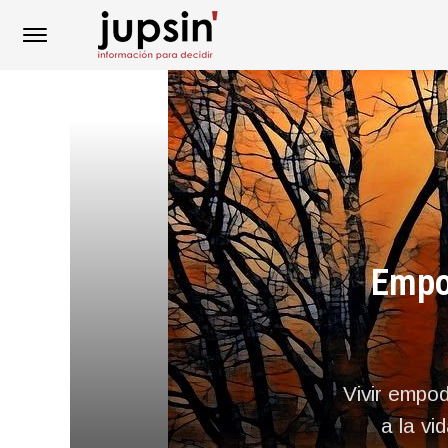
Empo
Vivir empod
a la vi