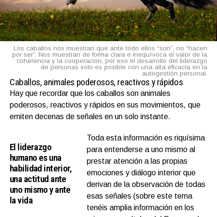
Los caballos nos muestran que ante todo ellos “son”, no “hacen
por ser”. Nos muestran de forma clara e inequívoca el valor de la
coherencia y la cooperación, por eso el desarrollo del liderazgo
de personas solo es posible con una alta eficacia en la
autogestión personal.
Caballos, animales poderosos, reactivos y rápidos
Hay que recordar que los caballos son animales
poderosos, reactivos y rápidos en sus movimientos, que
emiten decenas de señales en un solo instante.
Toda esta información es riquísima
El liderazgo
para entenderse a uno mismo al
humano es una
prestar atención a las propias
habilidad interior,
emociones y diálogo interior que
una actitud ante
derivan de la observación de todas
uno mismo y ante
esas señales (sobre este tema
la vida
tenéis amplia información en los