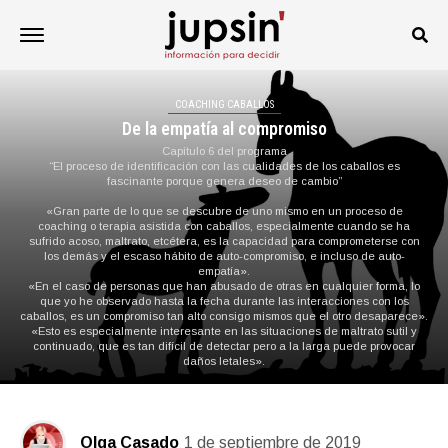
COACHING CABALLOS
De la empatía al compromiso
Capítulo 6 del programa
“El proceso de identificación con las cualidades de los caballos es
fascinante porque genera deseo de cambio”
«Gran parte de lo que se descubre de uno mismo en un proceso de
coaching o terapia asistida con caballos, especialmente cuando se ha
sufrido acoso, maltrato, etcétera, es la capacidad para comprometerse con
los demás y el escaso hábito de auto-compromiso, e incluso de auto-
empatía».
«En el caso de personas que han abusado de otras en cualquier forma, lo
que yo he observado hasta la fecha durante las interacciones con los
caballos, es un compromiso tan alto consigo mismos que el otro desaparece».
«Esto es especialmente interesante en las situaciones de maltrato sutil y
continuado, que es tan difícil de detectar pero a la larga puede provocar
daños letales».
Olga Casado
1 de septiembre de 2019