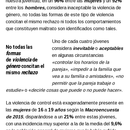
nuestra juventud, en un
96%
entre las
mujeres
y un
92%
entre los
hombres,
considera inaceptable la violencia de
género, no todas las formas de este tipo de violencia
concitan el mismo rechazo ni todos los comportamientos
que constituyen maltrato son identificados como tales.
Uno de cada cuatro jóvenes
No todas las
considera
inevitable
o
aceptables
formas
en algunas circunstancias
de
violencia
de
«controlar los horarios de la
género
concitan el
pareja»
,
«impedir a la familia que
mismo
rechazo
vea a su familia o amistades»
,
«no
permitir que la pareja trabaje o
estudie»
o «
decirle cosas que puede o no puede hacer».
La violencia de control está exageradamente presente en
las
mujeres
de
16
a
19
años
según la
Macroencuesta
de 2015
, disparándose a un
21%
entre estas jóvenes,
con una incidencia muy superior a la de la media del
9,6%