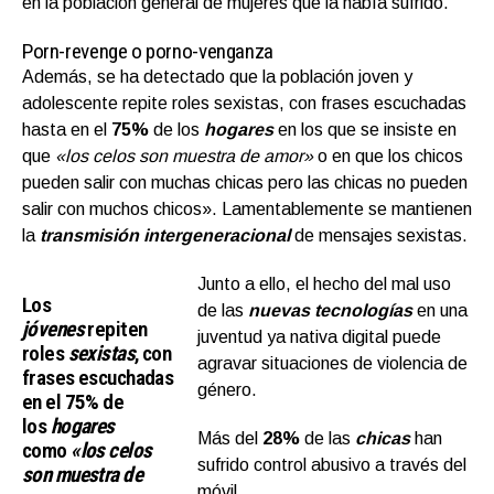
en la población general de mujeres que la había sufrido.
Porn-revenge o porno-venganza
Además, se ha detectado que la población joven y
adolescente repite roles sexistas, con frases escuchadas
hasta en el
75%
de los
hogares
en los que se insiste en
que
«los celos son muestra de amor»
o en que los chicos
pueden salir con muchas chicas pero las chicas no pueden
salir con muchos chicos». Lamentablemente se mantienen
la
t
ransmisión intergeneracional
de mensajes sexistas.
Junto a ello, el hecho del mal uso
Los
de las
nuevas tecnologías
en una
jóvenes
repiten
juventud ya nativa digital puede
roles
sexistas
, con
agravar situaciones de violencia de
frases escuchadas
género.
en el
75%
de
los
hogares
Más del
28%
de las
chicas
han
como
«los celos
sufrido control abusivo a través del
son muestra de
móvil.