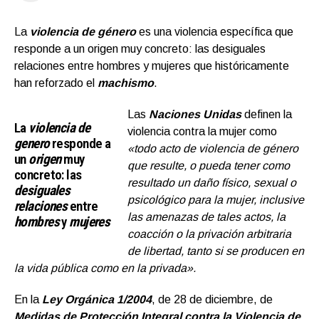
La
v
i
olencia de género
es una violencia específica que
responde a un origen muy concreto: las desiguales
relaciones entre hombres y mujeres que históricamente
han reforzado el
machismo
.
Las
Naciones Unidas
definen la
La
violencia de
violencia contra la mujer como
genero
responde a
«todo acto de violencia de género
un
origen
muy
que resulte, o pueda tener como
concreto: las
resultado un daño físico, sexual o
desiguales
psicológico para la mujer, inclusive
relaciones
entre
las amenazas de tales actos, la
hombres
y
mujeres
coacción o la privación arbitraria
de libertad, tanto si se producen en
la vida pública como en la privada».
En la
Ley Orgánica 1/2004
, de 28 de diciembre, de
Medidas de Protección Integral contra la Violencia de