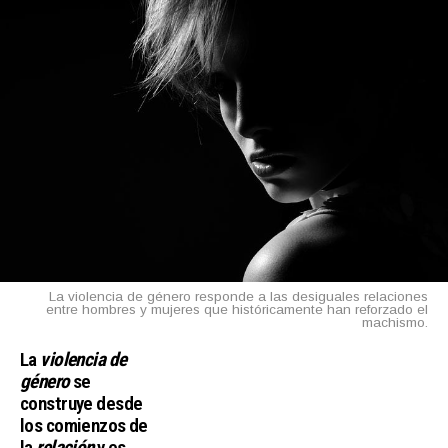
La violencia de género responde a las desiguales relaciones
entre hombres y mujeres que históricamente han reforzado el
machismo.
La
violencia de
género
se
construye desde
los comienzos de
la
relación
y es