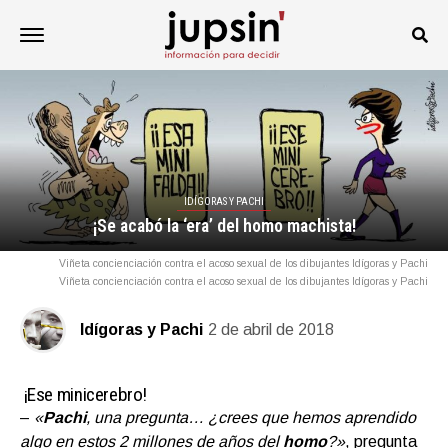
IDÍGORAS Y PACHI
¡Se acabó la ‘era’ del homo machista!
Viñeta concienciación contra el acoso sexual de los dibujantes Idígoras y Pachi
Viñeta concienciación contra el acoso sexual de los dibujantes Idígoras y Pachi
Idígoras y Pachi
2 de abril de 2018
¡Ese minicerebro!
–
«
Pachi
, una pregunta… ¿crees que hemos aprendido
algo en estos 2 millones de años del
homo
?»
, pregunta