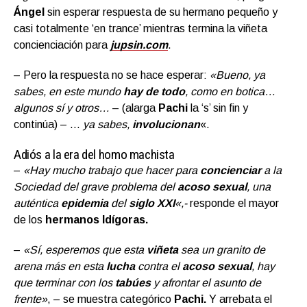
Ángel
sin esperar respuesta de su hermano pequeño y
casi totalmente ‘en trance’ mientras termina la viñeta
concienciación para
jupsin.com
.
– Pero la respuesta no se hace esperar:
«Bueno, ya
sabes, en este mundo
hay de todo
, como en botica…
algunos sí y otros…
– (alarga
Pachi
la ‘s’ sin fin y
continúa) – …
ya sabes,
involucionan
«.
Adiós a la era del homo machista
–
«Hay mucho trabajo que hacer para
concienciar
a la
Sociedad del grave problema del
acoso sexual
, una
auténtica
epidemia
del
siglo XXI
«,-
responde el mayor
de los
hermanos
Idígoras.
–
«Sí, esperemos que esta
viñeta
sea un granito de
arena más en esta
lucha
contra el
acoso sexual
, hay
que terminar con los
tabúes
y afrontar el asunto de
frente»
, – se muestra categórico
Pachi.
Y arrebata el