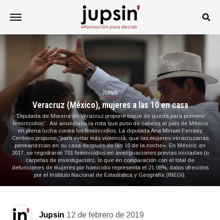
JUPSIN
Veracruz (México), mujeres a las 10 en casa
“Diputada de Morena en Veracruz propone toque de queda para prevenir
feminicidios” . Así anunciaba la nota que puso de cabeza al país de México
en plena lucha contra los feminicidios. La diputada Ana Miriam Ferráez
Centeno propuso: “para evitar más violencia, que las mujeres veracruzanas
permanezcan en su casa después de las 10 de la noche». En México, en
2017, se registraron 701 feminicidios en averiguaciones previas iniciadas (o
carpetas de investigación), lo que en comparación con el total de
defunciones de mujeres por homicidio representa el 21.08%, datos ofrecidos
por el Instituto Nacional de Estadística y Geografía (INEGI).
Jupsin
12 de febrero de 2019