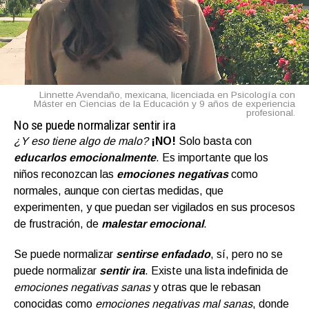
Linnette Avendaño, mexicana, licenciada en Psicología con
Máster en Ciencias de la Educación y 9 años de experiencia
profesional.
No se puede normalizar sentir ira
¿Y eso tiene algo de malo?
¡NO!
Solo basta con
educarlos emocionalmente
. Es importante que los
niños reconozcan las
emociones negativas
como
normales, aunque con ciertas medidas, que
experimenten, y que puedan ser vigilados en sus procesos
de frustración, de
malestar emocional
.
Se puede normalizar
sentirse enfadado
, sí, pero no se
puede normalizar
sentir ira
. Existe una lista indefinida de
emociones negativas sanas
y otras que le rebasan
conocidas como
emociones negativas mal sanas
, donde