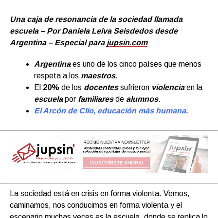
Una caja de resonancia de la sociedad llamada
escuela – Por Daniela Leiva Seisdedos desde
Argentina – Especial para
jupsin.com
Argentina
es uno de los cinco países que menos
respeta a los
maestros
.
El
20%
de los
docentes
sufrieron
violencia
en la
escuela
por
familiares
de
alumnos
.
El Arcón de Clío, educación más humana.
La sociedad está en crisis en forma violenta. Vemos,
caminamos, nos conducimos en forma violenta y el
escenario muchas veces es la escuela, donde se replica lo