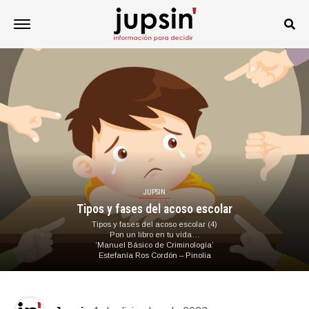
JUPSIN
Tipos y fases del acoso escolar
Tipos y fases del acoso escolar (4)
Pon un libro en tu vida…
‘Manuel Básico de Criminología’
Estefanía Ros Cordón – Pinolia