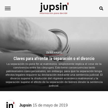
EN SUS MANOS
Claves para afrontar la separación o el divorcio
La separación no pone fin al matrimonio, simplemente implica el cese de la
convivencia entre los cónyuges. Esto tiene consecuencias tanto
patrimoniales como personales; sin embargo, para que la separación tenga
efectos legales requiere su declaración mediante una sentencia judicial. El
divorcio supone la disolución del régimen económico matrimonial y la
separación supone el efecto de la separación de bienes desde la sentencia
judicial.
Jupsin
15 de mayo de 2019