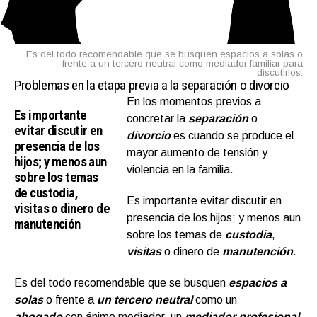
Es del todo recomendable que se busquen espacios a solas o
frente a un tercero neutral como mediador familiar para
discutirlos.
Problemas en la etapa previa a la separación o divorcio
En los momentos previos a
Es importante
concretar la
separación
o
evitar discutir en
divorcio
es cuando se produce el
presencia de los
mayor aumento de tensión y
hijos; y menos aun
violencia en la familia.
sobre los temas
de custodia,
Es importante evitar discutir en
visitas o dinero de
presencia de los hijos; y menos aun
manutención
sobre los temas de
custodia
,
visitas
o dinero de
manutención
.
Es del todo recomendable que se busquen
espacios a
solas
o frente a
un tercero neutral
como un
abogado
con ánimo mediador, un
mediador profesional