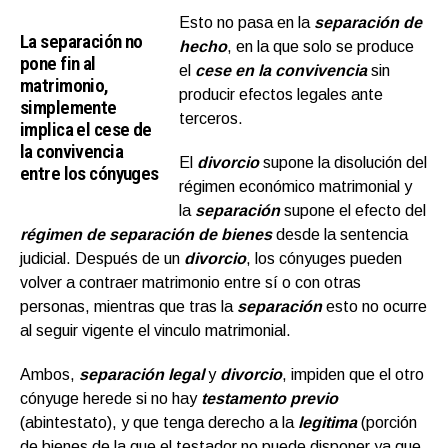
Esto no pasa en la
separación de
La separación no
hecho
, en la que solo se produce
pone fin al
el
cese en la convivencia
sin
matrimonio,
producir efectos legales ante
simplemente
terceros.
implica el cese de
la convivencia
El
divorcio
supone la disolución del
entre los cónyuges
régimen económico matrimonial y
la
separación
supone el efecto del
régimen de separación de bienes
desde la sentencia
judicial. Después de un
divorcio
, los cónyuges pueden
volver a contraer matrimonio entre sí o con otras
personas, mientras que tras la
separación
esto no ocurre
al seguir vigente el vinculo matrimonial.
Ambos,
separación legal
y
divorcio
, impiden que el otro
cónyuge herede si no hay
testamento previo
(abintestato), y que tenga derecho a la
legitima
(porción
de bienes de la que el testador no puede disponer ya que