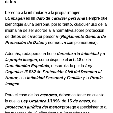
datos
Derecho a la intimidad y a la propia imagen
La
imagen
es un
dato
de
carácter personal
siempre que
identifique a una persona, por lo tanto, cualquier uso de la
misma ha de ser acorde a la normativa sobre protección
de datos de carácter personal (
Reglamento General de
Protección de Datos
y normativa complementaria).
Además, toda persona tiene
derecho
a la
intimidad
y a
la propia imagen
, como dispone el
art. 18
de la
Constitución Española
, desarrollado por la
Ley
Orgánica 1
/1982
de
Protección Civil del Derecho al
Honor
, a la
Intimidad Personal
y
Familiar
y la
P
ropia
Imagen
.
Para el caso de los
menores
, debemos tener en cuenta
la que la
Ley Orgánica
1/1996
, de
15
de enero
, de
p
r
otección jurídica del menor
protege especialmente a