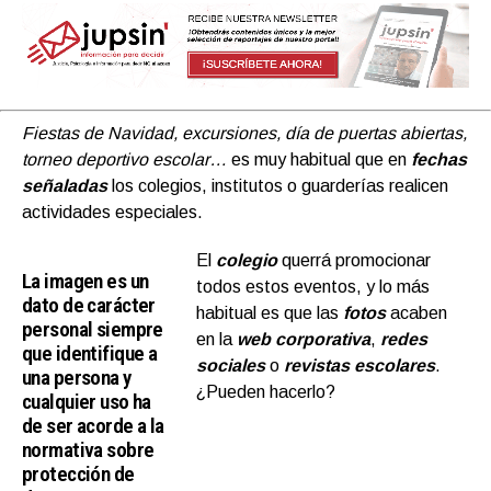
Fiestas de Navidad, excursiones, día de puertas abiertas,
torneo deportivo escolar…
es muy habitual que en
fechas
señaladas
los colegios, institutos o guarderías realicen
actividades especiales.
El
colegio
querrá promocionar
La imagen es un
todos estos eventos, y lo más
dato de carácter
habitual es que las
fotos
acaben
personal siempre
en la
web corporativa
,
redes
que identifique a
sociales
o
revistas escolares
.
una persona y
¿Pueden hacerlo?
cualquier uso ha
de ser acorde a la
normativa sobre
protección de