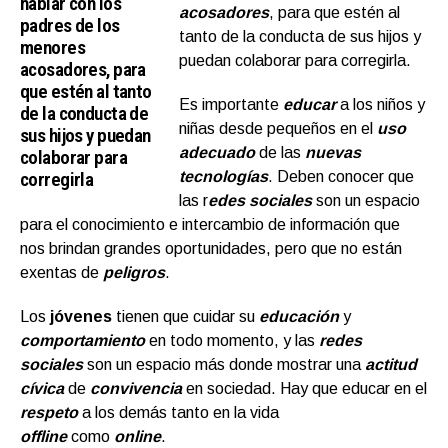
hablar con los
acosadores
, para que estén al
padres de los
tanto de la conducta de sus hijos y
menores
puedan colaborar para corregirla.
acosadores, para
que estén al tanto
Es importante
educar
a los niños y
de la conducta de
niñas desde pequeños en el
uso
sus hijos y puedan
adecuado
de las
nuevas
colaborar para
corregirla
tecnologías
. Deben conocer que
las r
edes sociales
son un espacio
para el conocimiento e intercambio de información que
nos brindan grandes oportunidades, pero que no están
exentas de
peligros
.
Los
jóvenes
tienen que cuidar su
educación
y
comportamiento
en todo momento, y las
redes
sociales
son un espacio más donde mostrar una
actitud
cívica
de
convivencia
en sociedad. Hay que educar en el
respeto
a los demás tanto en la vida
offline
como
online
.