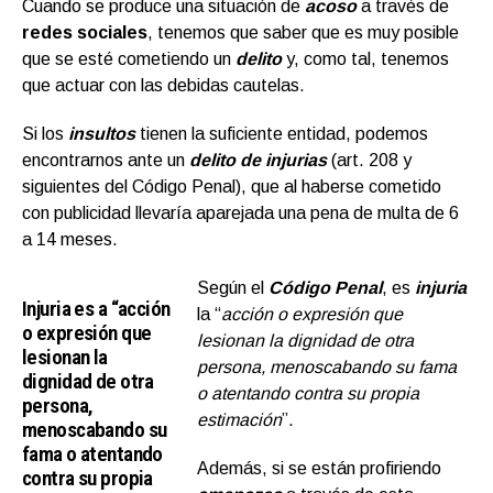
Cuando se produce una situación de
acoso
a través de
redes sociales
, tenemos que saber que es muy posible
que se esté cometiendo un
delito
y, como tal, tenemos
que actuar con las debidas cautelas.
Si los
insultos
tienen la suficiente entidad, podemos
encontrarnos ante un
delito de injurias
(art. 208 y
siguientes del Código Penal), que al haberse cometido
con publicidad llevaría aparejada una pena de multa de 6
a 14 meses.
Según el
Código Penal
, es
injuria
Injuria es a “acción
la “
acción o expresión que
o expresión que
lesionan la dignidad de otra
lesionan la
persona, menoscabando su fama
dignidad de otra
o atentando contra su propia
persona,
estimación
”.
menoscabando su
fama o atentando
Además, si se están profiriendo
contra su propia