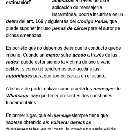
amenazas
a través de esta
estimación”
aplicación de mensajería
instantánea, podría incurrirse en un
delito
del
art. 169
y siguientes del
Código Penal
, que
puede suponer incluso
penas de cárcel
para el autor de
dichas amenazas.
Es por ello que no debemos dejar que la conducta quede
impune. Cuando un
menor
sufre
acoso
a través de las
redes
, puede estar siendo la víctima de uno o vario
delitos, y como tal tendremos que acudir a las
autoridades
para que tomen cartas en el asunto.
A la hora de poder utilizar como prueba los
mensajes
de
Whatsapp
, hay que tener presentes dos cuestiones
fundamentales:
En primer lugar, que el
mensaje
siempre tiene que
haberse obtenido
sin vulnerar
derechos
fundamentales
, en tal caso, la prueba no sería válida.