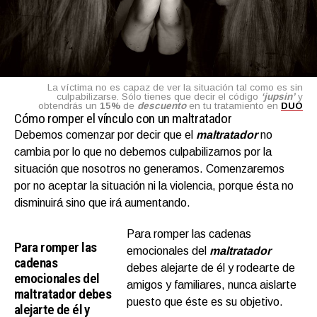
La víctima no es capaz de ver la situación tal como es sin
culpabilizarse. Sólo tienes que decir el código
‘jupsin’
y
obtendrás un
15%
de
descuento
en tu tratamiento en
DUO
Cómo romper el vínculo con un maltratador
Debemos comenzar por decir que el
maltratador
no
cambia por lo que no debemos culpabilizarnos por la
situación que nosotros no generamos. Comenzaremos
por no aceptar la situación ni la violencia, porque ésta no
disminuirá sino que irá aumentando.
Para romper las cadenas
Para romper las
emocionales del
maltratador
cadenas
debes alejarte de él y rodearte de
emocionales del
amigos y familiares, nunca aislarte
maltratador debes
puesto que éste es su objetivo.
alejarte de él y