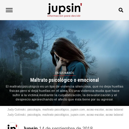
EN SUS MANOS
Maltrato psicológico o emocional
El maltrato psicológico es un tipo de violencia silenciosa, que no deja huellas
físicas pero sí deja huellas en el alma. Es una violencia muda que hace
sufrir a la víctima mediante la culpabilización, la desvalorización y el
desprecio aprovechando el afecto que ésta tiene por su agresor.
Judy Golinski, psicología, maltrato psicológico, jupsin.com, acoso escolar, acoso laboral
Judy Golinski, psicología, maltrato psicológico, jupsin.com, acoso escolar, acoso laboral
Jupsin
14 de septiembre de 2018