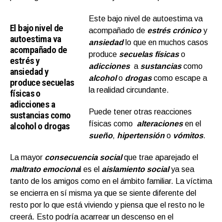
Este bajo nivel de autoestima va
El bajo nivel de
acompañado de
estrés crónico
y
autoestima va
ansiedad
lo que en muchos casos
acompañado de
produce
secuelas físicas
o
estrés y
adicciones
a
sustancias
como
ansiedad y
alcohol
o
drogas
como escape a
produce secuelas
la realidad circundante.
físicas o
adicciones a
Puede tener otras reacciones
sustancias como
físicas como
alteraciones
en el
alcohol o drogas
sueño
,
hipertensión
o
vómitos
.
La mayor
consecuencia social
que trae aparejado el
maltrato emociona
l es el
aislamiento social
ya sea
tanto de los amigos como en el ámbito familiar. La víctima
se encierra en sí misma ya que se siente diferente del
resto por lo que está viviendo y piensa que el resto no le
creerá. Esto podría acarrear un descenso en el