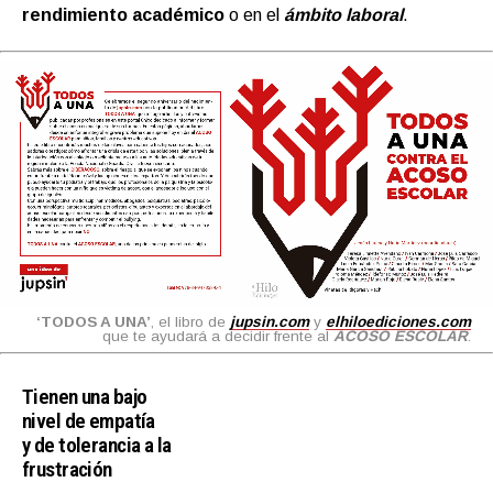
rendimiento académico
o en el
ámbito laboral
.
‘TODOS A UNA’
, el libro de
jupsin.com
y
elhiloediciones.com
que te ayudará a decidir frente al
ACOSO ESCOLAR
.
Tienen una bajo
nivel de empatía
y de tolerancia a la
frustración