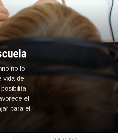
scuela
mno no lo
e vida de
posibilita
avorece el
jar para el
PUBLICIDAD