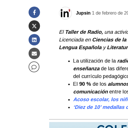
Jupsin
1 de febrero de 2
El
Taller de Radio,
una activi
Licenciada en
Ciencias de la
Lengua Española
y
Literatu
La utilización de la
radi
enseñanza
de las dife
del currículo pedagógi
El
90 %
de los
alumno
comunicación
entre lo
Acoso escolar, los niñ
‘Diez de 10’ medallas 