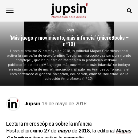
JUPSIN
‘Más juego y movimiento, más infancia’ (microBooks –
nº10)
Hasta el próximo 27 de mayo de 2018, la editorial Mapas Colectivos tiene
activa la campaña de crowdfunding “Lecturas microscópicas para un mundo
complejo” , que ha puesto en marcha en la plataforma Verkami. La
publicación del libro »Más juego, más movimiento: más infancia’ se incluye
en esta campaña de microfinanciación. El autor es Francesco Tonucci y el
libro pertenece al género ‘no ficción, educación, crianza, sociedad’ de la
colección #microBooks (nº 10).
Jupsin
19 de mayo de 2018
Lectura microscópica sobre la infancia
Hasta el próximo
27
de
mayo
de
2018
, la editorial
Mapas