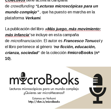
Colectivos
tiene activa la campaña
de
crowdfunding
“Lecturas microscópicas para un
mundo complejo”
, que ha puesto en marcha en la
plataforma
Verkami
.
La publicación del libro
»Más juego, más movimiento:
más infancia’
se incluye en esta campaña
de
microfinanciación
. El autor es
Francesco Tonucci
y
el libro pertenece al género
‘no ficción, educación,
crianza, sociedad’
de la colección
#microBooks
(
nº
10
).