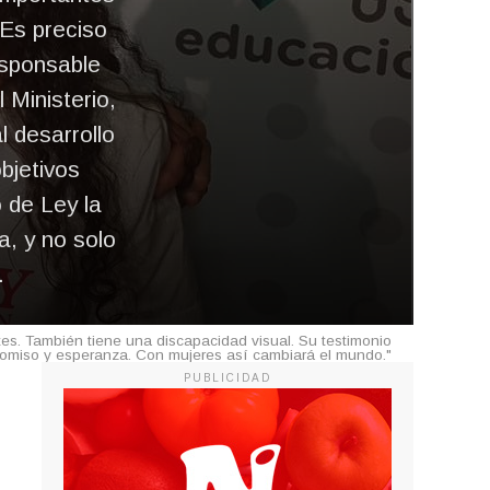
 Es preciso
responsable
 Ministerio,
l desarrollo
bjetivos
o de Ley la
a, y no solo
.
tes. También tiene una discapacidad visual. Su testimonio
romiso y esperanza. Con mujeres así cambiará el mundo."
PUBLICIDAD