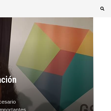
ación
ecesario
 importantes