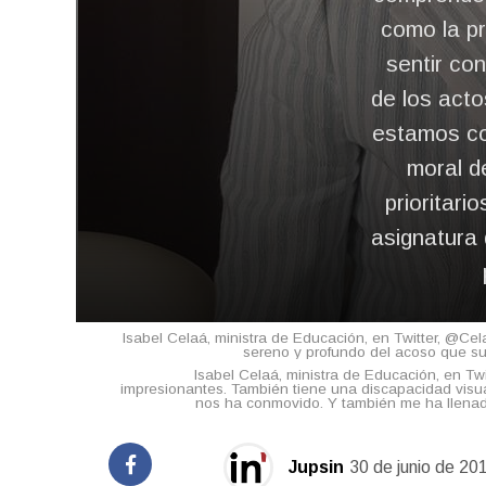
como la pr
sentir con
de los acto
estamos con
moral d
prioritari
asignatura 
Isabel Celaá, ministra de Educación, en Twitter, @Ce
sereno y profundo del acoso que su
Isabel Celaá, ministra de Educación, en Tw
impresionantes. También tiene una discapacidad visual
nos ha conmovido. Y también me ha llena
Jupsin
30 de junio de 20