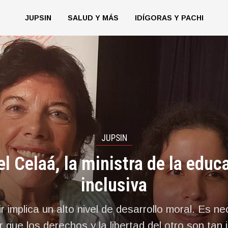
JUPSIN
SALUD Y MÁS
IDÍGORAS Y PACHI
JUPSIN
el Celaá, la ministra de la educ
inclusiva
r implica un alto nivel de desarrollo moral. Es n
que los derechos y la libertad del otro son tan