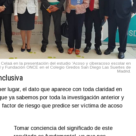
l Celaá en la presentación del estudio ‘Acoso y ciberacoso escolar en
I y Fundación ONCE en el Colegio Gredos San Diego Las Suertes de
Madrid.
nclusiva
er lugar, el dato que aparece con toda claridad en
que ya sabemos por toda la investigación anterior y
 factor de riesgo que predice ser víctima de acoso
Tomar conciencia del significado de este