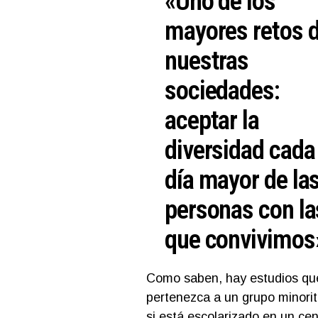
«Uno de los
mayores retos 
nuestras
sociedades:
aceptar la
diversidad cada
día mayor de la
personas con la
que convivimos
Como saben, hay estudios qu
pertenezca a un grupo minorita
si está escolarizado en un c