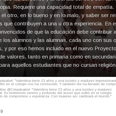
opia. Requiere una capacidad total de empatía.
 el otro, en lo bueno y en lo malo, y saber ser 
s que contribuyen a una u otra experiencia. En el
vencidos de que la educación debe contribuir a
e los alumnos y las alumnas, cada uno con sus o
os, y por eso hemos incluido en el nuevo Proyect
de valores, tanto en primaria como en secundari
para aquellos estudiantes que no cursan religión
laaIsabel: "Valentina tiene 23 años y una lucidez y madurez impresionan
frió en el colegio nos ha conmovido. Y también me ha llenado de comp
itter, @CelaaIsabel: "Valentina tiene 23 años y una lucidez y madurez
. Su testimonio sereno y profundo del acoso que sufrió en el colegio
do de compromiso y esperanza. Con mujeres así cambiará el mundo."
19