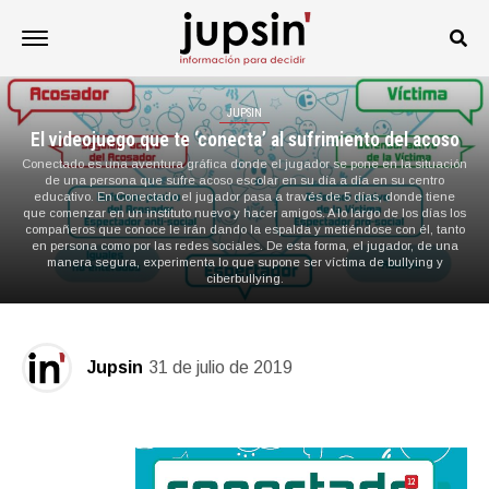
JUPSIN
El videojuego que te ‘conecta’ al sufrimiento del acoso
Conectado es una aventura gráfica donde el jugador se pone en la situación
de una persona que sufre acoso escolar en su día a día en su centro
educativo. En Conectado el jugador pasa a través de 5 días, donde tiene
que comenzar en un instituto nuevo y hacer amigos. A lo largo de los días los
compañeros que conoce le irán dando la espalda y metiéndose con él, tanto
en persona como por las redes sociales. De esta forma, el jugador, de una
manera segura, experimenta lo que supone ser víctima de bullying y
ciberbullying.
Jupsin
31 de julio de 2019