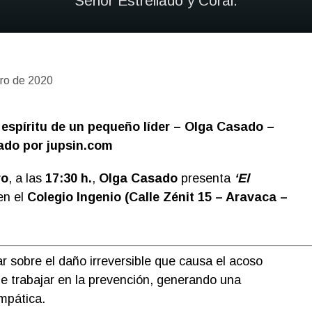
Señor Estrellado y Coral.
ero de 2020
 espíritu de un pequeño líder – Olga Casado –
ado por jupsin.com
ro
, a las
17:30 h.
,
Olga Casado
presenta
‘El
n el
Colegio Ingenio (Calle Zénit 15 – Aravaca –
zar sobre el daño irreversible que causa el
acoso
de trabajar en la prevención, generando una
empática.