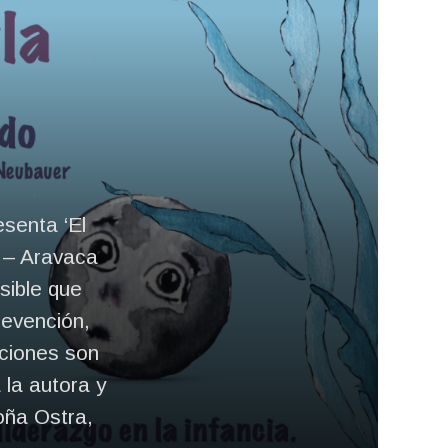
esenta ‘El
5 – Aravaca
rsible que
revención,
aciones son
 la autora y
oña Ostra,