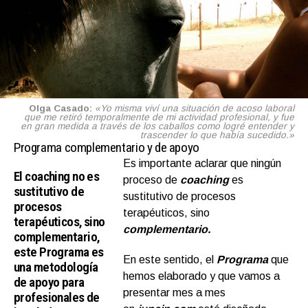
Olga Casado:
«Yo misma viví una situación de acoso laboral
que me retiró temporalmente de mi actividad profesional, y fue
en gran medida a través de los caballos como logré entender y
trascender lo que había sucedido.»
Programa complementario y de apoyo
Es importante aclarar que ningún
El coaching no es
proceso de
coaching
es
sustitutivo de
sustitutivo de procesos
procesos
terapéuticos, sino
terapéuticos, sino
complementario.
complementario,
este Programa es
En este sentido, el
Programa
que
una metodología
hemos elaborado y que vamos a
de apoyo para
presentar mes a mes
profesionales de