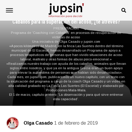
COACHING CABALLOS
Caballos para la superación del acoso, ¿te atreves?
PRESENTACIÓN
Programa de ‘Coaching con Caballos’ en procesos de recuperación de
víctimas de acoso
Una iniciativa de Olga Casado y jupsin.com
«A pocos kilómetros de Madrid, en la finca Las Suertes dentro del término
municipal de El Escorial, hemos desarrollado un Programa de apoyo a
procesos terapéuticos de personas que han vivido situaciones de acoso
laboral, maltrato y otras formas de abuso psico-emocional.»
«Realizamos nuestro trabajo con ayuda de los caballos, animales que llevan
siglos entre nosotros, y que ya en la antigua Grecia eran un buen apoyo
para elevar la autoestima de personas que habían sido desahuciadas».
Cada mes, en jupsin.com, publicaremos un nuevo capítulo, con un texto con
la explicación del programa a cargo de la coach Olga Casado y un video en
alta calidad grabado en La Finca Las Suertes (El Escorial) y elaborado por
Producciones Mala-Mala.
El 1 de marzo, capítulo primero: ‘La observación y para qué sirve entrenar
esta capacidad’.
Olga Casado
1 de febrero de 2019