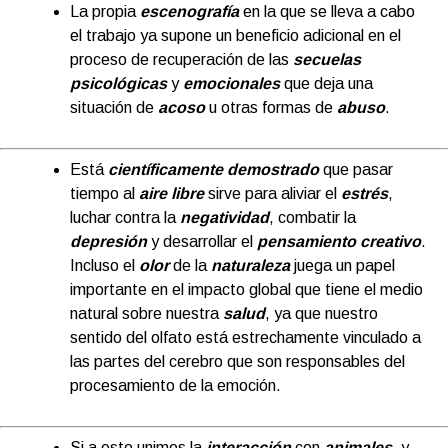
La propia
escenografía
en la que se lleva a cabo
el trabajo ya supone un beneficio adicional en el
proceso de recuperación de las
secuelas
psicológicas
y
emocionales
que deja una
situación de
acoso
u otras formas de
abuso
.
Está
científicamente demostrado
que pasar
tiempo al
aire libre
sirve para aliviar el
estrés
,
luchar contra la
negativida
d
, combatir la
depresión
y desarrollar el
pensamiento creativo
.
Incluso el
olor
de la
naturaleza
juega un papel
importante en el impacto global que tiene el medio
natural sobre nuestra
salud
, ya que nuestro
sentido del olfato está estrechamente vinculado a
las partes del cerebro que son responsables del
procesamiento de la emoción.
Si a esto unimos la
interacción
con
animales
, y