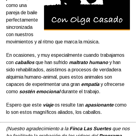
como una
pareja de baile
perfectamente
sincronizada
con nuestros
movimientos y al ritmo que marca la música.
En ocasiones, y muy especialmente cuando trabajamos
con
caballos
que han sufrido
maltrato humano
y han
sido rehabilitados, asistimos a procesos de verdadera
alquimia humano-animal, pues estos animales son
capaces de experimentar una gran
empatía
y ofrecerse
como
sostén emocional
durante el trabajo.
Espero que este
viaje
os resulte tan
apasionante
como
lo son estos magníficos aliados, los caballos.
(Nuestro agradecimiento a la
Finca Las Suertes
que nos
ha facilitado la grabación de los videos del
Programa
–