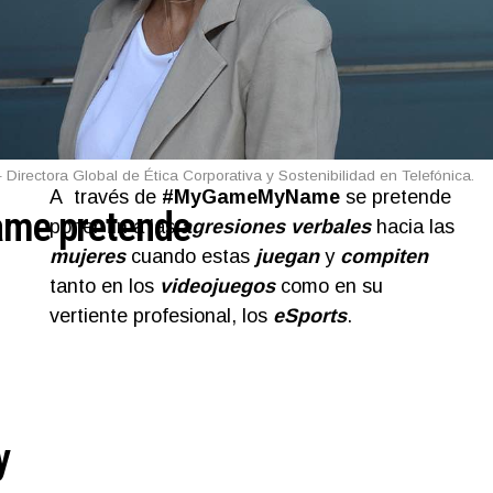
Directora Global de Ética Corporativa y Sostenibilidad en Telefónica.
A través de
#MyGameMyName
se pretende
e pretende
poner fin a las
agresiones verbales
hacia las
mujeres
cuando estas
juegan
y
compiten
tanto en los
videojuegos
como en su
vertiente profesional, los
eSports
.
y