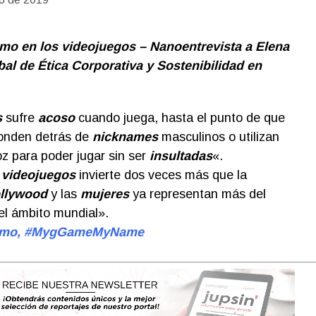
mo en los videojuegos – Nanoentrevista a Elena
al de Ética Corporativa y Sostenibilidad en
s
sufre
acoso
cuando juega, hasta el punto de que
onden detrás de
nicknames
masculinos o utilizan
z para poder jugar sin ser
insultadas
«.
e
videojuegos
invierte dos veces más que la
llywood
y las
mujeres
ya representan más del
el ámbito mundial».
ismo, #MygGameMyName