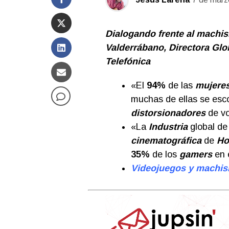
Dialogando frente al machis
Valderrábano, Directora Glob
Telefónica
«El
94%
de las
mujere
muchas de ellas se esc
distorsionadores
de vo
«La
Industria
global d
cinematográfica
de
Ho
35%
de los
gamers
en 
Videojuegos y mach