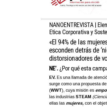
NANOENTREVISTA
| Ele
Etica Corporativa y Soste
«El 94% de las mujere
esconden detrás de ‘n
distorsionadores de v
NE’.
¿Por qué esta cam
EV.
Es una llamada de atenci
surge como una propuesta de 
(
WWT
), cuya misión es
empo
las industrias
STEAM
(Cienci
ellas las
mujeres,
con el obje