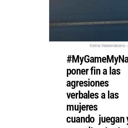
Elena Valderrábano – 
#MyGameMyNam
poner fin a las
agresiones
verbales a las
mujeres
cuando juegan 