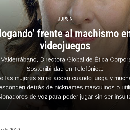
JUPSIN
alogando’ frente al machismo en
videojuegos
 Valderrábano, Directora Global de Ética Corpora
Sostenibilidad en Telefónica:
e las mujeres sufre acoso cuando juega y mucha
esconden detrás de nicknames masculinos o util
sionadores de voz para poder jugar sin ser insul
o de 2019