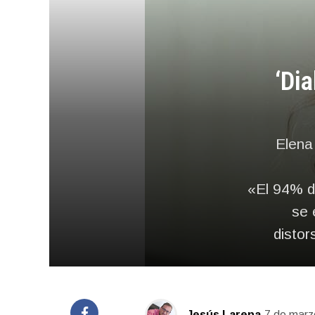
‘Di
Elena
«El 94% d
se 
distor
Jesús Larena
7 de marz