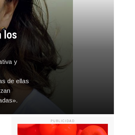
 los
tiva y
s de ellas
izan
tadas».
PUBLICIDAD