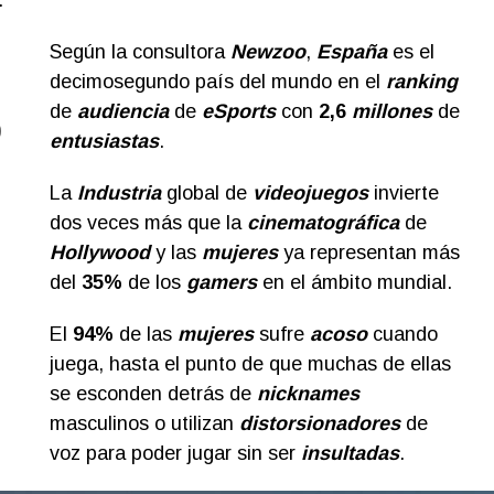
.
Según la consultora
Newzoo
,
España
es el
decimosegundo país del mundo en el
ranking
de
audiencia
de
eSports
con
2,6
millones
de
o
entusiastas
.
La
Industria
global de
videojuegos
invierte
dos veces más que la
cinematográfica
de
Hollywood
y las
mujeres
ya representan más
del
35%
de los
gamers
en el ámbito mundial.
El
94%
de las
mujeres
sufre
acoso
cuando
juega, hasta el punto de que muchas de ellas
se esconden detrás de
nicknames
masculinos o utilizan
distorsionadores
de
voz para poder jugar sin ser
insultadas
.