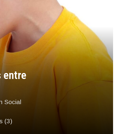
s entre
n Social
s (3)