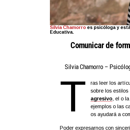
Silvia Chamorro
es psicóloga y está
Educativa.
Comunicar de form
Silvia Chamorro – Psicólog
T
ras leer los artí
sobre los estilo
agresivo
, el o l
ejemplos o las ca
os ayudará a com
Poder expresarnos con sinceri