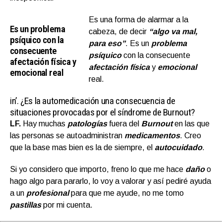
Es una forma de alarmar a la
Es un problema
cabeza, de decir
“algo va mal,
psíquico con la
para eso”
. Es un
problema
consecuente
psíquico
con la consecuente
afectación física y
afectación física
y
emocional
emocional real
real.
in’.
¿Es la automedicación una consecuencia de
situaciones provocadas por el síndrome de Burnout?
LF.
Hay muchas
patologías
fuera del
Burnout
en las que
las personas se autoadministran
medicamentos
. Creo
que la base mas bien es la de siempre, el
autocuidado
.
Si yo considero que importo, freno lo que me hace
daño
o
hago algo para pararlo, lo voy a valorar y así pediré ayuda
a un
profesional
para que me ayude, no me tomo
pastillas
por mi cuenta.