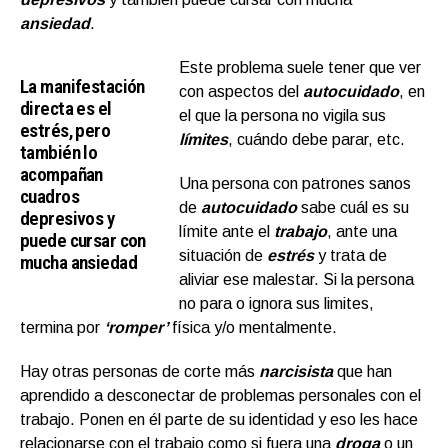
ansiedad
.
Este problema suele tener que ver
La manifestación
con aspectos del
autocuidado
, en
directa es el
el que la persona no vigila sus
estrés, pero
límites
, cuándo debe parar, etc.
también lo
acompañan
Una persona con patrones sanos
cuadros
de
autocuidado
sabe cuál es su
depresivos y
límite ante el
trabajo
, ante una
puede cursar con
situación de
estrés
y trata de
mucha ansiedad
aliviar ese malestar. Si la persona
no para o ignora sus limites,
termina por
‘romper’
física y/o mentalmente.
Hay otras personas de corte más
narcisista
que han
aprendido a desconectar de problemas personales con el
trabajo. Ponen en él parte de su identidad y eso les hace
relacionarse con el trabajo como si fuera una
droga
o un