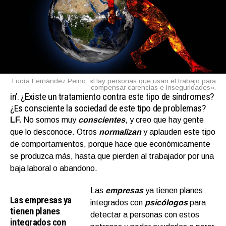
Lucía Fernández Peino: «Hay personas que usan el trabajo para
compensar carencias e inseguridades».
in’.
¿Existe un tratamiento contra este tipo de síndromes?
¿Es consciente la sociedad de este tipo de problemas?
LF.
No somos muy
conscientes
, y creo que hay gente
que lo desconoce. Otros
normalizan
y aplauden este tipo
de comportamientos, porque hace que económicamente
se produzca más, hasta que pierden al trabajador por una
baja laboral o abandono.
Las
empresas
ya tienen planes
Las empresas ya
integrados con
psicólogos
para
tienen planes
detectar a personas con estos
integrados con