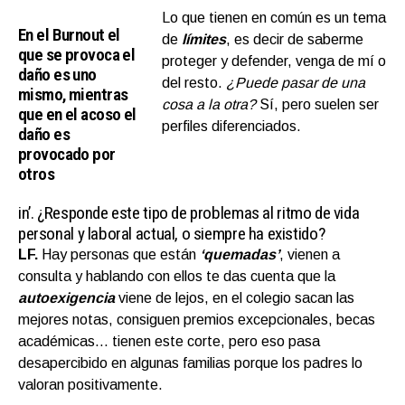
Lo que tienen en común es un tema
En el Burnout el
de
límites
, es decir de saberme
que se provoca el
proteger y defender, venga de mí o
daño es uno
del resto.
¿Puede pasar de una
mismo, mientras
cosa a la otra?
Sí, pero suelen ser
que en el acoso el
perfiles diferenciados.
daño es
provocado por
otros
in’.
¿Responde este tipo de problemas al ritmo de vida
personal y laboral actual, o siempre ha existido?
LF.
Hay personas que están
‘quemadas’
, vienen a
consulta y hablando con ellos te das cuenta que la
autoexigencia
viene de lejos, en el colegio sacan las
mejores notas, consiguen premios excepcionales, becas
académicas… tienen este corte, pero eso pasa
desapercibido en algunas familias porque los padres lo
valoran positivamente.