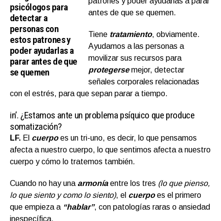
patrones y poder ayudarlas a parar
psicólogos para
antes de que se quemen.
detectar a
personas con
Tiene
tratamiento
, obviamente.
estos patrones y
Ayudamos a las personas a
poder ayudarlas a
movilizar sus recursos para
parar antes de que
protegerse
mejor, detectar
se quemen
señales corporales relacionadas
con el estrés, para que sepan parar a tiempo.
in’.
¿Estamos ante un problema psíquico que produce
somatización?
LF.
El
cuerpo
es un tri-uno, es decir, lo que pensamos
afecta a nuestro cuerpo, lo que sentimos afecta a nuestro
cuerpo y cómo lo tratemos también.
Cuando no hay una
armonía
entre los tres
(lo que pienso,
lo que siento y como lo siento)
, el
cuerpo
es el primero
que empieza a
“hablar”
, con patologías raras o ansiedad
inespecífica.