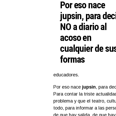
Por eso nace
jupsin, para dec
NO a diario al
acoso en
cualquier de su
formas
educadores.
Por eso nace
jupsin
, para de
Para contar la triste actualida
problema y que el teatro, cul
todo, para informar a las per
de que hay salida, de que hay 