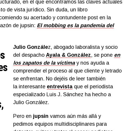
ructurado, en el que encontramos las claves actuales
o de vista jurídico. Sin duda, un libro
ecomiendo su acertado y contundente post en la
orazón de jupsin:
El mobbing es la pandemia del
Julio Gonzále
z, abogado laboralista y socio
os
del despacho
Ayala & González
, se pone
en
los zapatos de la víctima
y nos ayuda a
es
comprender el proceso al que cliente y letrado
se enfrentan. No dejéis de leer también
la interesante
entrevista
que el periodista
especializado Luis J. Sánchez ha hecho a
,
Julio González.
Pero en
jupsin
vamos aún más allá y
pedimos equipos multidisciplinares para