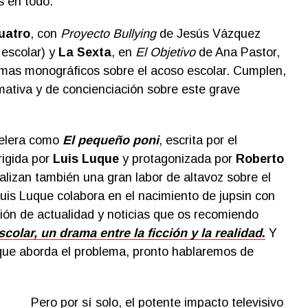
 en todo.
uatro
, con
Proyecto Bullying
de Jesús Vázquez
 escolar) y
La Sexta
, en
El Objetivo
de Ana Pastor,
mas monográficos sobre el acoso escolar. Cumplen,
rmativa y de concienciación sobre este grave
telera como
El pequeño poni
, escrita por el
irigida por
Luis Luque
y protagonizada por
Roberto
ealizan también una gran labor de altavoz sobre el
Luis Luque colabora en el nacimiento de jupsin con
ción de actualidad y noticias que os recomiendo
colar, un drama entre la ficción y la realidad
.
Y
 que aborda el problema, pronto hablaremos de
Pero por sí solo, el potente impacto televisivo