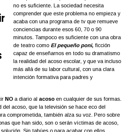
no es suficiente. La sociedad necesita
comprender que este problema no empieza y
ir
acaba con una programa de tv que remueve
conciencias durante esos 60, 70 o 90
minutos. Tampoco es suficiente con una obra
de teatro como
El pequeño poni
,
ficción
s
capaz de enseñarnos en todo su dramatismo
la realidad del acoso escolar, y que va incluso
más allá de su labor cultural, con una clara
intención formativa para padres y
cir
NO
a diario al
acoso
en cualquier de sus formas.
d del acoso, que la televisión se hace eco del
tura comprometida, también alza su voz. Pero sobre
sonas que han sido, son o serán víctimas de acoso,
solución. Sin tabúes o para acabar con ellos.