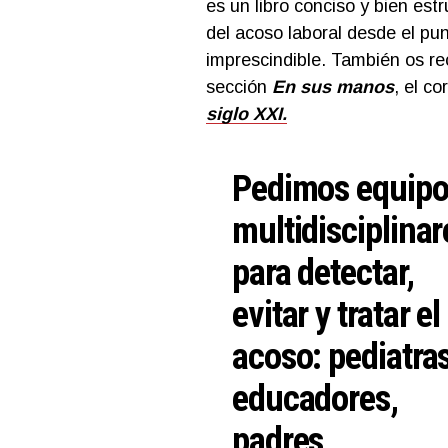
es un libro conciso y bien est
del acoso laboral desde el punt
imprescindible. También os r
sección
En sus manos
, el c
siglo XXI.
Pedimos equip
multidisciplinar
para detectar,
evitar y tratar el
acoso: pediatras
educadores,
padres,