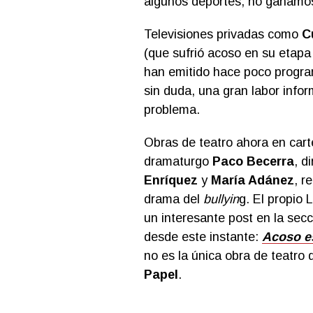
algunos deportes, no ganamos
Televisiones privadas como
C
(que sufrió acoso en su etapa
han emitido hace poco progra
sin duda, una gran labor info
problema.
Obras de teatro ahora en car
dramaturgo
Paco Becerra
, d
Enríquez
y
María Adánez
, r
drama del
bullyin
g. El propio 
un interesante post en la sec
desde este instante:
Acoso es
no es la única obra de teatro
Papel
.