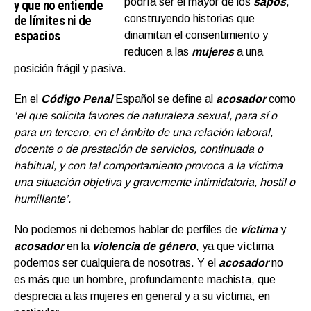
podría ser el mayor de los
sapos
,
y que no entiende
de límites ni de
construyendo historias que
espacios
dinamitan el consentimiento y
reducen a las
mujeres
a una
posición frágil y pasiva.
En el
Código Penal
Español se define al
acosador
como
‘el que solicita favores de naturaleza sexual, para sí o
para un tercero, en el ámbito de una relación laboral,
docente o de prestación de servicios, continuada o
habitual, y con tal comportamiento provoca a la víctima
una situación objetiva y gravemente intimidatoria, hostil o
humillante’.
No podemos ni debemos hablar de perfiles de
víctima
y
acosador
en la
violencia de género
, ya que víctima
podemos ser cualquiera de nosotras. Y el
acosador
no
es más que un hombre, profundamente machista, que
desprecia a las mujeres en general y a su víctima, en