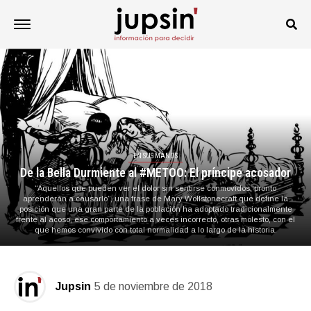
EN SUS MANOS
De la Bella Durmiente al #METOO: El príncipe acosador
“Aquellos que pueden ver el dolor sin sentirse conmovidos, pronto
aprenderán a causarlo”, una frase de Mary Wollstonecraft que define la
posición que una gran parte de la población ha adoptado tradicionalmente
frente al acoso, ese comportamiento a veces incorrecto, otras molesto, con el
que hemos convivido con total normalidad a lo largo de la historia.
Jupsin
5 de noviembre de 2018