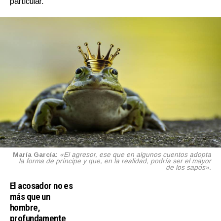
particular.
María García:
«El agresor, ese que en algunos cuentos adopta
la forma de príncipe y que, en la realidad, podría ser el mayor
de los sapos».
El acosador no es
más que un
hombre,
profundamente