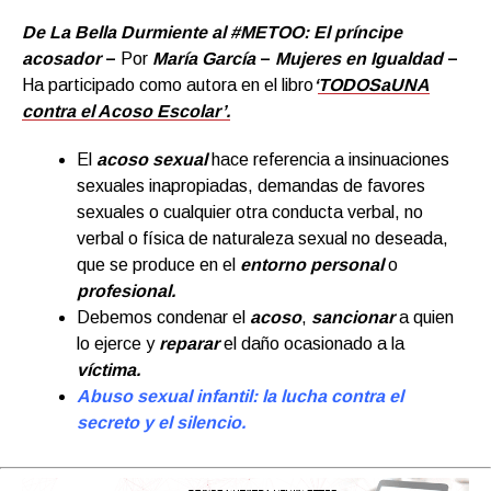
De La Bella Durmiente al #METOO: El príncipe
acosador
–
Por
María García
–
Mujeres en Igualdad
–
Ha participado como autora en el libro
‘
TODOSaUNA
contra el Acoso Escolar’.
El
acoso sexual
hace referencia a insinuaciones
sexuales inapropiadas, demandas de favores
sexuales o cualquier otra conducta verbal, no
verbal o física de naturaleza sexual no deseada,
que se produce en el
entorno personal
o
profesional.
Debemos condenar el
acoso
,
sancionar
a quien
lo ejerce y
reparar
el daño ocasionado a la
víctima.
Abuso sexual infantil: la lucha contra el
secreto y el silencio.