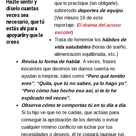
Hazle sentir y
que lo practique (sin obligarle),
díselo cuantas
sobretodo
deportes de equipo
.
veces sea
(Ver minuto 16 de este
necesario, que tú
reportaje:
El drama del acoso
estás ahí para
escolar
)
apoyarle
y que le
Trata de fomentar los
hábitos de
crees
vida saludables
(horas de sueño,
alimentación equilibrada, etc.)
Revisa tu forma de habla
r
. A veces, frases
inocentes que decimos sin darnos cuenta no
ayudan a mejorar, tales como
“Pero qué tontito
eres”
,
“Quita, que tú no sabes, ya lo hago yo”
,
“Pero cómo has hecho eso así, si te lo he
explicado mil veces”.
Observa cómo te comportas tú en tu día a día
.
Si tu hijo ve que no te cuidas, que actúas para
conseguir la aprobación de los demás o evitar
cualquier mínimo conflicto sin luchar por tus
necesidades o deseos, él te copiará (aunque tus