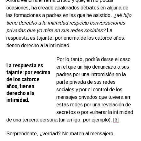
Ahora vendría el tema crítico y que, en no pocas
ocasiones, ha creado acalorados debates en alguna de
las formaciones a padres en las que he asistido.
¿Mi hijo
tiene derecho a la intimidad respecto conversaciones
privadas que yo mire en sus redes sociales?
La
respuesta es tajante: por encima de los catorce años,
tienen derecho a la intimidad.
Por lo tanto, podría darse el caso
La respuesta es
en el que un hijo denunciara a sus
tajante: por encima
padres por una intromisión en la
de los catorce
parte privada de sus redes
años, tienen
sociales y por el control de los
derecho a la
mensajes privados que tuviera en
intimidad.
estas redes por una revelación de
secretos o por vulnerar la intimidad
de una tercera persona (un amigo, por ejemplo).
[3]
Sorprendente, ¿verdad? No maten al mensajero.