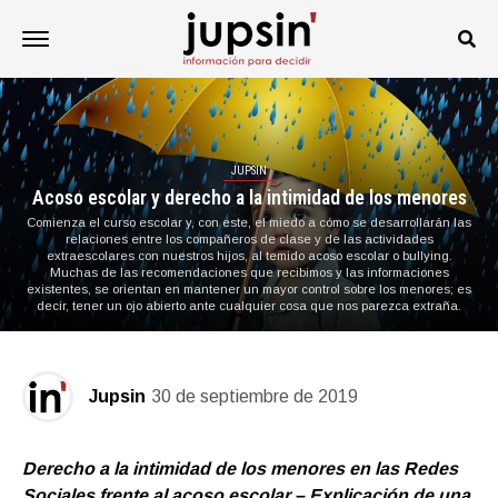
JUPSIN
Acoso escolar y derecho a la intimidad de los menores
Comienza el curso escolar y, con este, el miedo a cómo se desarrollarán las
relaciones entre los compañeros de clase y de las actividades
extraescolares con nuestros hijos, al temido acoso escolar o bullying.
Muchas de las recomendaciones que recibimos y las informaciones
existentes, se orientan en mantener un mayor control sobre los menores; es
decir, tener un ojo abierto ante cualquier cosa que nos parezca extraña.
Jupsin
30 de septiembre de 2019
Derecho a la intimidad de los menores en las Redes
Sociales frente al acoso escolar – Explicación de una