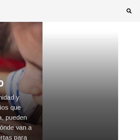
o
nidad y
ños que
ía, pueden
dónde van a
ertas para