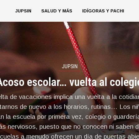
JUPSIN
SALUD Y MÁS
IDÍGORAS Y PACHI
JUPSIN
Acoso escolar… vuelta al colegi
lta de vacaciones implica una vuelta a la cotidia
tarnos de nuevo a los horarios, rutinas… Los ni
 la escuela por primera vez, colegio o guarder
ás nerviosos, puesto que no conocen ni saben 
scuelas a menudo ofrecen un día de puertas abi