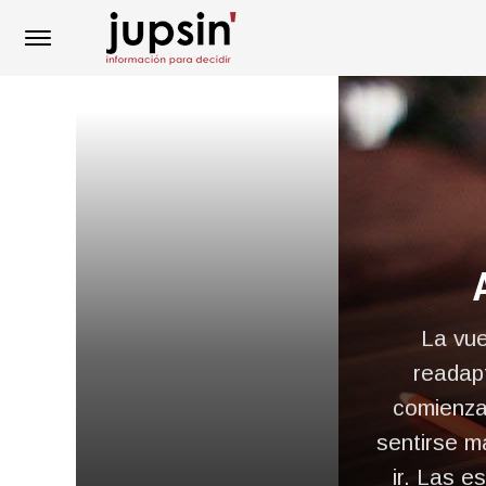
La vue
readap
comienzan
sentirse m
ir. Las e