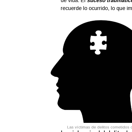
de vida. El
suceso traumátic
recuerde lo ocurrido, lo que i
Las víctimas de delitos cometidos 