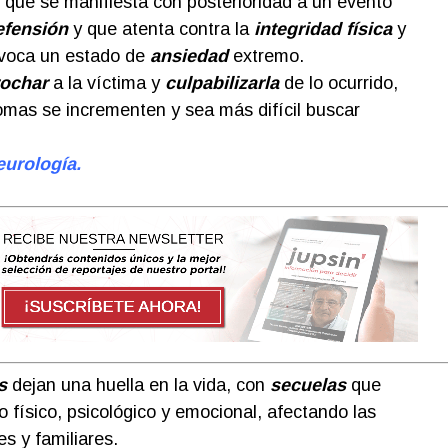
o que se manifiesta con posterioridad a un evento
efensión
y que atenta contra la
integridad física
y
ovoca un estado de
ansiedad
extremo.
rochar
a la víctima y
culpabilizarla
de lo ocurrido,
mas se incrementen y sea más difícil buscar
eurología.
s
dejan una huella en la vida, con
secuelas
que
o físico, psicológico y emocional, afectando las
es y familiares.