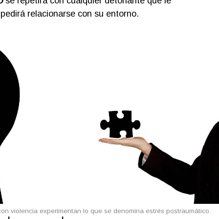
o
se repetirá con cualquier detonante que le
mpedirá relacionarse con su entorno.
con violencia experimentan lo que se denomina estrés postraumático.