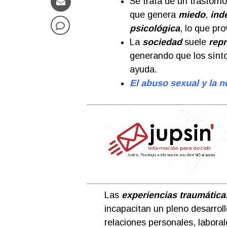
Se trata de un trastorn
que genera
miedo
,
ind
psicológica
, lo que pr
La
sociedad
suele
rep
generando que los sínto
ayuda.
El abuso sexual y la n
Las
experiencias traumática
incapacitan un pleno desarroll
relaciones personales, laboral