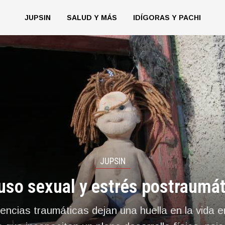
JUPSIN
SALUD Y MÁS
IDÍGORAS Y PACHI
JUPSIN
uso sexual y estrés postraumát
encias traumáticas dejan una huella en la vida 