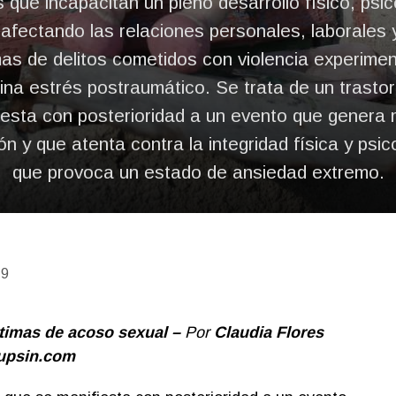
 que incapacitan un pleno desarrollo físico, psic
afectando las relaciones personales, laborales y
mas de delitos cometidos con violencia experimen
na estrés postraumático. Se trata de un trasto
iesta con posterioridad a un evento que genera 
ón y que atenta contra la integridad física y psico
que provoca un estado de ansiedad extremo.
19
ctimas de acoso sexual –
Por
Claudia Flores
upsin.com