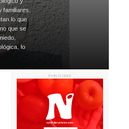
ológico y
 familiares.
tan lo que
rno que se
miedo,
lógica, lo
PUBLICIDAD