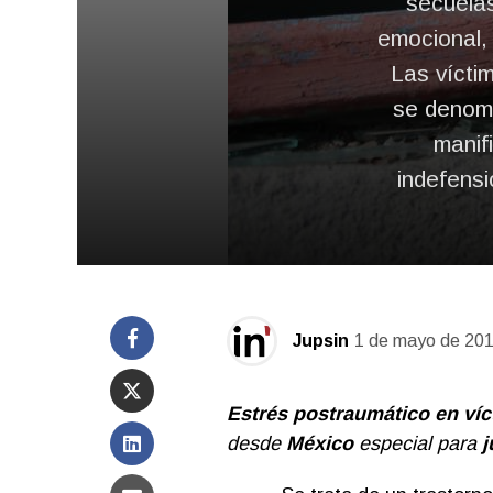
secuelas
emocional, 
Las vícti
se denomi
manif
indefensi
Jupsin
1 de mayo de 20
Estrés postraumático en ví
desde
México
especial para
j