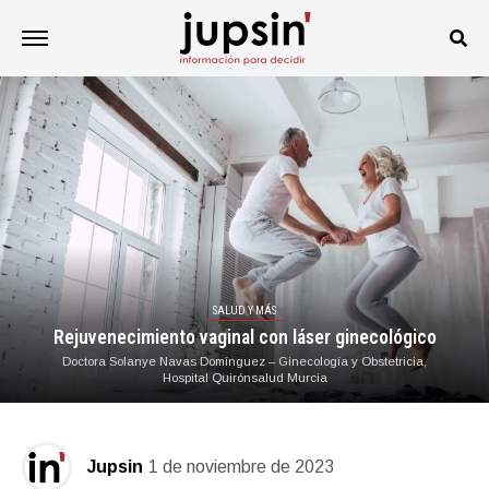
SALUD Y MÁS
Rejuvenecimiento vaginal con láser ginecológico
Doctora Solanye Navas Domínguez – Ginecología y Obstetricia,
Hospital Quirónsalud Murcia
Jupsin
1 de noviembre de 2023