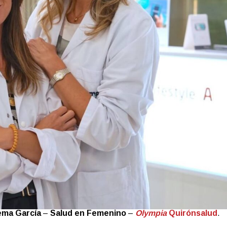
ema García
–
Salud en Femenino
–
Olympia
Quirónsalud
.