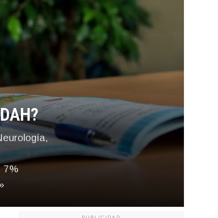
 TDAH?
Neurología,
n 7%
»
PUBLICIDAD