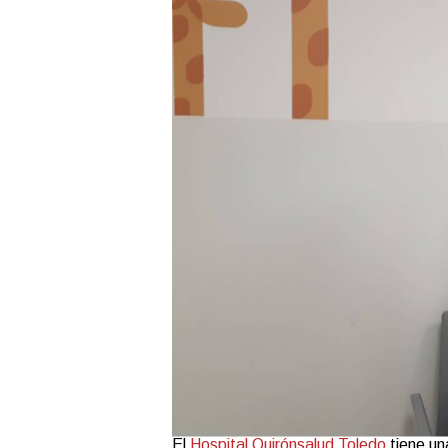
El
Hospital Quirónsalud Toledo
tiene un