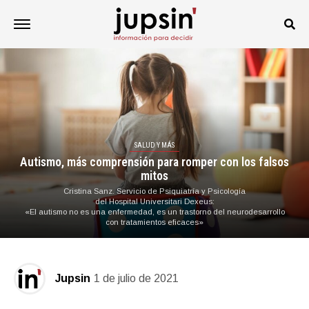
SALUD Y MÁS
Autismo, más comprensión para romper con los falsos
mitos
Cristina Sanz. Servicio de Psiquiatría y Psicología
del Hospital Universitari Dexeus:
«El autismo no es una enfermedad, es un trastorno del neurodesarrollo
con tratamientos eficaces»
Jupsin
1 de julio de 2021