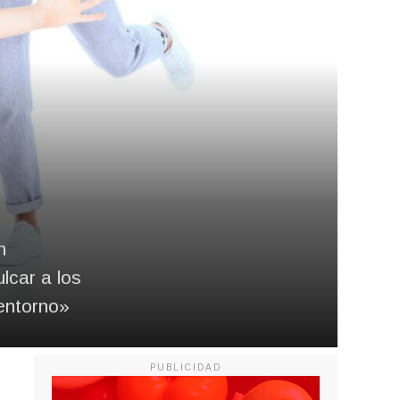
n
lcar a los
 entorno»
PUBLICIDAD