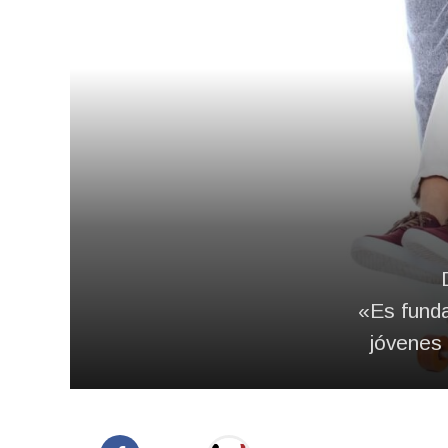
«Es funda
jóvenes 