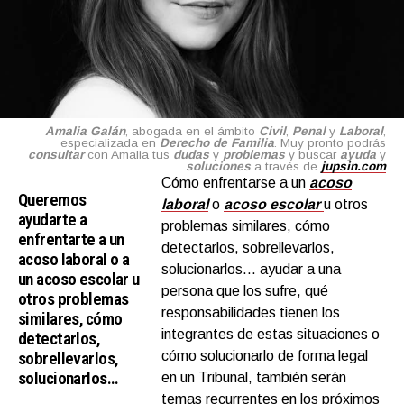
Amalia Galán
, abogada en el ámbito
Civil
,
Penal
y
Labora
l
,
especializada en
Derecho de Familia
. Muy pronto podrás
consultar
con Amalia tus
dudas
y
problemas
y buscar
ayuda
y
soluciones
a través de
jupsin.com
Cómo enfrentarse a un
acoso
Queremos
laboral
o
acoso escolar
u otros
ayudarte a
problemas similares, cómo
enfrentarte a un
detectarlos, sobrellevarlos,
acoso laboral o a
solucionarlos… ayudar a una
un acoso escolar u
persona que los sufre, qué
otros problemas
responsabilidades tienen los
similares, cómo
integrantes de estas situaciones o
detectarlos,
sobrellevarlos,
cómo solucionarlo de forma legal
solucionarlos…
en un Tribunal, también serán
temas recurrentes en los próximos