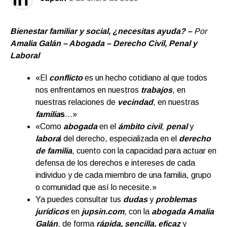
Bienestar familiar y social, ¿necesitas ayuda? –
Por
Amalia Galán – Abogada – Derecho Civil, Penal y
Laboral
«El
conflicto
es un hecho cotidiano al que todos
nos enfrentamos en nuestros
trabajos
, en
nuestras relaciones de
vecindad
, en nuestras
familia
s
…»
«Como
abogada
en el
ámbito civil
,
penal
y
labora
l del derecho, especializada en el
derecho
de familia
, cuento con la capacidad para actuar en
defensa de los derechos e intereses de cada
individuo y de cada miembro de una familia, grupo
o comunidad que así lo necesite.»
Ya puedes consultar tus
dudas
y
problemas
jurídicos
en
jupsin.com
,
con la
abogada
Amalia
Galán
, de forma
rápida, sencilla, eficaz
y