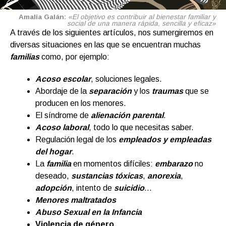
Amalia Galán:
«El objetivo es contribuir al bienestar familiar y
social de una manera rápida, sencilla y eficaz»
A través de los siguientes artículos, nos sumergiremos en
diversas situaciones en las que se encuentran muchas
familias
como, por ejemplo:
Acoso escolar
, soluciones legales.
Abordaje de la
separación
y los
traumas
que se
producen en los menores.
El síndrome de
alienación parental
.
Acoso laboral
, todo lo que necesitas saber.
Regulación legal de los
empleados y empleadas
del hogar
.
La
familia
en momentos difíciles:
embarazo
no
deseado,
sustancias tóxicas
,
anorexia
,
adopción
, intento de
suicidio
…
Menores maltratados
Abuso Sexual en la Infancia
Violencia de género