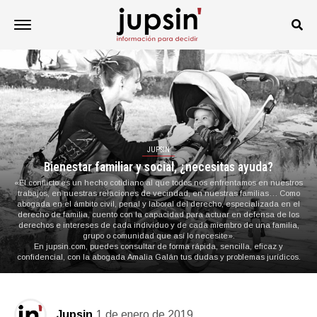
JUPSIN
Bienestar familiar y social, ¿necesitas ayuda?
«El conflicto es un hecho cotidiano al que todos nos enfrentamos en nuestros
trabajos, en nuestras relaciones de vecindad, en nuestras familias… Como
abogada en el ámbito civil, penal y laboral del derecho, especializada en el
derecho de familia, cuento con la capacidad para actuar en defensa de los
derechos e intereses de cada individuo y de cada miembro de una familia,
grupo o comunidad que así lo necesite».
En jupsin.com, puedes consultar de forma rápida, sencilla, eficaz y
confidencial, con la abogada Amalia Galán tus dudas y problemas jurídicos.
Jupsin
1 de enero de 2019