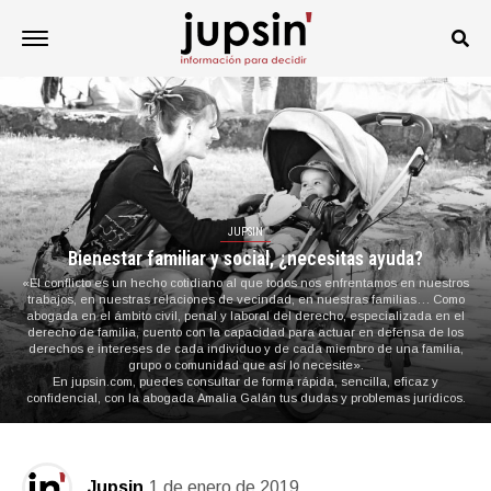
JUPSIN
Bienestar familiar y social, ¿necesitas ayuda?
«El conflicto es un hecho cotidiano al que todos nos enfrentamos en nuestros
trabajos, en nuestras relaciones de vecindad, en nuestras familias… Como
abogada en el ámbito civil, penal y laboral del derecho, especializada en el
derecho de familia, cuento con la capacidad para actuar en defensa de los
derechos e intereses de cada individuo y de cada miembro de una familia,
grupo o comunidad que así lo necesite».
En jupsin.com, puedes consultar de forma rápida, sencilla, eficaz y
confidencial, con la abogada Amalia Galán tus dudas y problemas jurídicos.
Jupsin
1 de enero de 2019