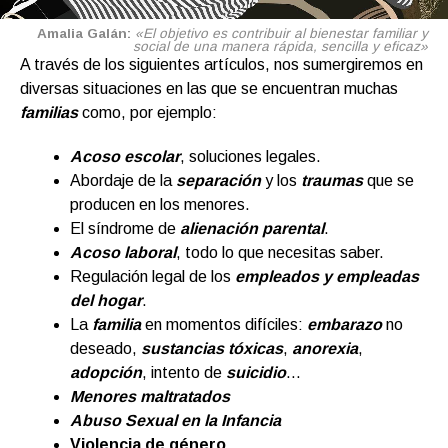
Amalia Galán:
«El objetivo es contribuir al bienestar familiar y
social de una manera rápida, sencilla y eficaz»
A través de los siguientes artículos, nos sumergiremos en
diversas situaciones en las que se encuentran muchas
familias
como, por ejemplo:
Acoso escolar
, soluciones legales.
Abordaje de la
separación
y los
traumas
que se
producen en los menores.
El síndrome de
alienación parental
.
Acoso laboral
, todo lo que necesitas saber.
Regulación legal de los
empleados y empleadas
del hogar
.
La
familia
en momentos difíciles:
embarazo
no
deseado,
sustancias tóxicas
,
anorexia
,
adopción
, intento de
suicidio
…
Menores maltratados
Abuso Sexual en la Infancia
Violencia de género