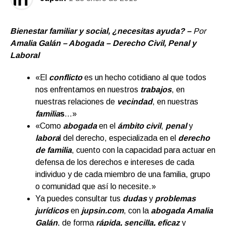
Bienestar familiar y social, ¿necesitas ayuda? –
Por
Amalia Galán – Abogada – Derecho Civil, Penal y
Laboral
«El
conflicto
es un hecho cotidiano al que todos
nos enfrentamos en nuestros
trabajos
, en
nuestras relaciones de
vecindad
, en nuestras
familia
s
…»
«Como
abogada
en el
ámbito civil
,
penal
y
labora
l del derecho, especializada en el
derecho
de familia
, cuento con la capacidad para actuar en
defensa de los derechos e intereses de cada
individuo y de cada miembro de una familia, grupo
o comunidad que así lo necesite.»
Ya puedes consultar tus
dudas
y
problemas
jurídicos
en
jupsin.com
,
con la
abogada
Amalia
Galán
, de forma
rápida, sencilla, eficaz
y