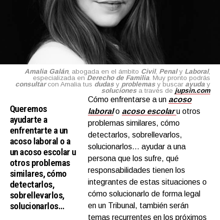
Amalia Galán
, abogada en el ámbito
Civil
,
Penal
y
Labora
l
,
especializada en
Derecho de Familia
. Muy pronto podrás
consultar
con Amalia tus
dudas
y
problemas
y buscar
ayuda
y
soluciones
a través de
jupsin.com
Cómo enfrentarse a un
acoso
Queremos
laboral
o
acoso escolar
u otros
ayudarte a
problemas similares, cómo
enfrentarte a un
detectarlos, sobrellevarlos,
acoso laboral o a
solucionarlos… ayudar a una
un acoso escolar u
persona que los sufre, qué
otros problemas
responsabilidades tienen los
similares, cómo
integrantes de estas situaciones o
detectarlos,
sobrellevarlos,
cómo solucionarlo de forma legal
solucionarlos…
en un Tribunal, también serán
temas recurrentes en los próximos