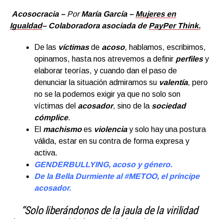
Acosocracia –
Por
María García –
Mujeres en
Igualdad
– Colaboradora asociada de
PayPer Think.
De las
víctimas
de
acoso
, hablamos, escribimos,
opinamos, hasta nos atrevemos a definir
perfiles
y
elaborar teorías, y cuando dan el paso de
denunciar la situación admiramos su
valentía
, pero
no se la podemos exigir ya que no solo son
víctimas del
acosador
, sino de la
sociedad
cómplice
.
El
machismo
es
violencia
y solo hay una postura
válida, estar en su contra de forma expresa y
activa.
GENDERBULLYING, acoso y género.
De la Bella Durmiente al #METOO, el príncipe
acosador.
“Solo liberándonos de la jaula de la virilidad