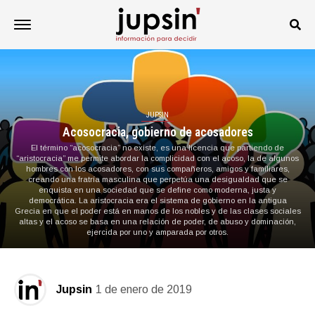
JUPSIN
Acosocracia, gobierno de acosadores
El término “acosocracia” no existe, es una licencia que partiendo de
“aristocracia” me permite abordar la complicidad con el acoso, la de algunos
hombres con los acosadores, con sus compañeros, amigos y familiares,
creando una fratría masculina que perpetúa una desigualdad que se
enquista en una sociedad que se define como moderna, justa y
democrática. La aristocracia era el sistema de gobierno en la antigua
Grecia en que el poder está en manos de los nobles y de las clases sociales
altas y el acoso se basa en una relación de poder, de abuso y dominación,
ejercida por uno y amparada por otros.
Jupsin
1 de enero de 2019