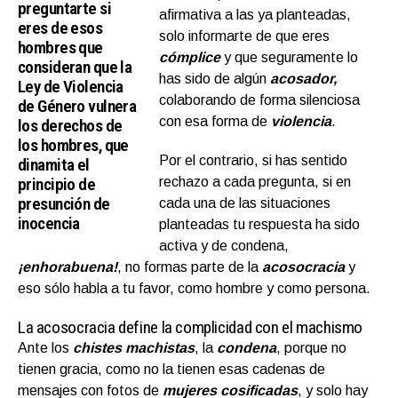
preguntarte si
afirmativa a las ya planteadas,
eres de esos
solo informarte de que eres
hombres que
cómplice
y que seguramente lo
consideran que la
has sido de algún
acosador,
Ley de Violencia
colaborando de forma silenciosa
de Género vulnera
con esa forma de
violencia
.
los derechos de
los hombres, que
Por el contrario, si has sentido
dinamita el
principio de
rechazo a cada pregunta, si en
presunción de
cada una de las situaciones
inocencia
planteadas tu respuesta ha sido
activa y de condena,
¡enhorabuena!
, no formas parte de la
acosocracia
y
eso sólo habla a tu favor, como hombre y como persona.
La acosocracia define la complicidad con el machismo
Ante los
chistes machistas
, la
condena
, porque no
tienen gracia, como no la tienen esas cadenas de
mensajes con fotos de
mujeres cosificadas
, y solo hay