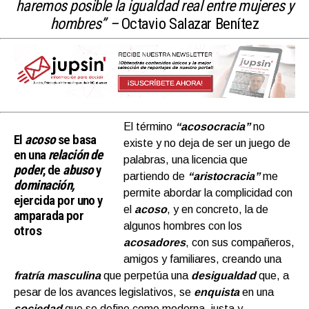
haremos posible la igualdad real entre mujeres y
hombres” –
Octavio Salazar Benítez
El término
“acosocracia”
no
El
acoso
se basa
existe y no deja de ser un juego de
en una
relación de
palabras, una licencia que
poder
, de
abuso
y
partiendo de
“aristocracia”
me
dominación,
permite abordar la complicidad con
ejercida por uno y
el
acoso
, y en concreto, la de
amparada por
algunos hombres con los
otros
acosadores
, con sus compañeros,
amigos y familiares, creando una
fratría
masculina
que perpetúa una
desigualdad
que, a
pesar de los avances legislativos, se
enquista
en una
sociedad
que se define como moderna, justa y