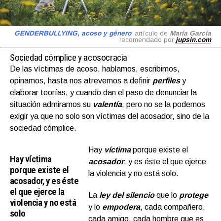
GENDERBULLYING, acoso y género
, artículo de
María García
recomendado por
jupsin.com
Sociedad cómplice y acosocracia
De las víctimas de acoso, hablamos, escribimos,
opinamos, hasta nos atrevemos a definir
perfiles
y
elaborar teorías, y cuando dan el paso de denunciar la
situación admiramos su
valentía
, pero no se la podemos
exigir ya que no solo son víctimas del acosador, sino de la
sociedad cómplice.
Hay
víctima
porque existe el
Hay víctima
acosador
, y es éste el que ejerce
porque existe el
la violencia y no está solo.
acosador, y es éste
el que ejerce la
La
ley del silencio
que lo
protege
violencia y no está
y lo
empodera
, cada compañero,
solo
cada amigo, cada hombre que es