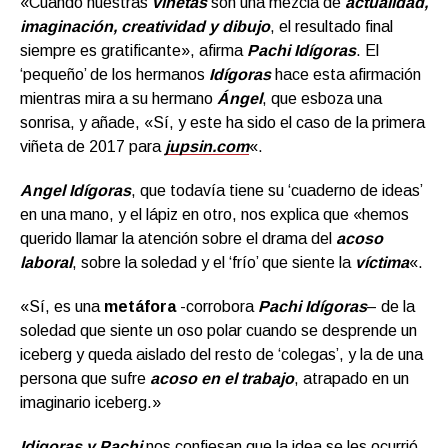
«Cuando nuestras
viñetas
son una mezcla de
actualidad,
imaginación, creatividad y dibujo
, el resultado final
siempre es gratificante», afirma
Pachi Idígoras
. El
‘pequeño’ de los hermanos
Idígoras
hace esta afirmación
mientras mira a su hermano
Ángel
, que esboza una
sonrisa, y añade, «Sí, y este ha sido el caso de la primera
viñeta de 2017 para
jupsin.com
«.
Angel Idígoras
, que todavía tiene su ‘cuaderno de ideas’
en una mano, y el lápiz en otro, nos explica que «hemos
querido llamar la atención sobre el drama del
acoso
laboral
, sobre la soledad y el ‘frío’ que siente la
víctima
«.
«Sí, es una
metáfora
-corrobora
Pachi Idígoras
– de la
soledad que siente un oso polar cuando se desprende un
iceberg y queda aislado del resto de ‘colegas’, y la de una
persona que sufre
acoso en el trabajo
, atrapado en un
imaginario iceberg.»
Idigoras y Pachi
nos confiesan que la idea se les ocurrió