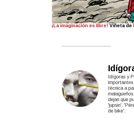
¡La imaginación es libre!
Viñeta de
Idígor
Idígoras y P
importantes 
técnica a pa
malagueños,
dejan que pub
'jupsin', 'Pé
de bike'.