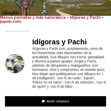
Menos pantallas y más naturaleza
–
Idígoras y Pachi
–
jupsin.com
Idígoras y Pachi
Idígoras y Pachi son, posiblemente, unos de
los humoristas más importantes de la
actualidad. Sus dibujos son ironía, genialidad
y técnica a partes iguales. Angel y Pachi,
además de dibujantes y malagueños, son
hermanos. Arte y compromiso en estado puro.
Nos dejan que publiquemos sus dibujos en 'i
de intelligente', 'con R de ruido', 'jupsin',
'Pérez no es ratón', 'con N de nutrición', 'con S
de sport' y 'con B de bike'.
Añadir comentario