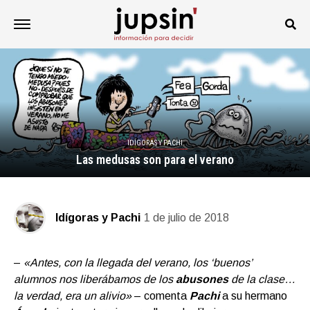
IDÍGORAS Y PACHI
Las medusas son para el verano
Idígoras y Pachi
1 de julio de 2018
–
«Antes, con la llegada del verano, los ‘buenos’
alumnos nos liberábamos de los
abusones
de la clase…
la verdad, era un alivio»
– comenta
Pachi
a su hermano