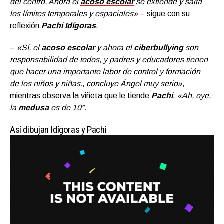
del centro. Ahora el
acoso escolar
se extiende y salta
los límites temporales y espaciales»
– sigue con su
reflexión
Pachi
Idígoras
.
–
«Sí, el
acoso escolar
y ahora el
ciberbullying
son
responsabilidad de todos, y padres y educadores tienen
que hacer una importante labor de control y formación
de los niños y niñas., concluye Ángel muy serio»
,
mientras observa la viñeta que le tiende
Pachi
.
«Ah, oye,
la
medusa
es de 10″.
Así dibujan Idígoras y Pachi