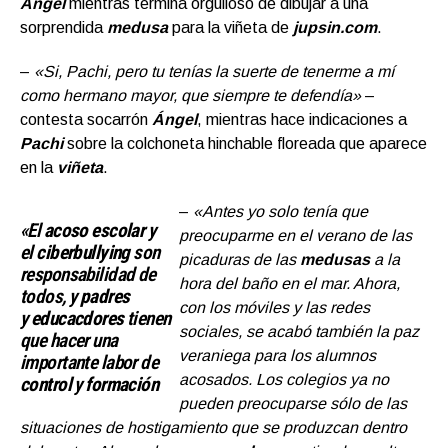
Ángel
mientras termina orgulloso de dibujar a una
sorprendida
medusa
para la viñeta de
jupsin.com
.
–
«Si, Pachi, pero tu tenías la suerte de tenerme a mí
como hermano mayor, que siempre te defendía»
–
contesta socarrón
Ángel
, mientras hace indicaciones a
Pachi
sobre la colchoneta hinchable floreada que aparece
en la
viñeta
.
–
«Antes yo solo tenía que
«El
acoso escolar
y
preocuparme en el verano de las
el
ciberbullying
son
picaduras de las
medusas
a la
responsabilidad de
hora del baño en el mar. Ahora,
todos, y
padres
con los móviles y las redes
y
educacdores
tienen
sociales, se acabó también la paz
que hacer una
veraniega para los alumnos
importante labor de
acosados. Los colegios ya no
control
y
formación
pueden preocuparse sólo de las
situaciones de hostigamiento que se produzcan dentro