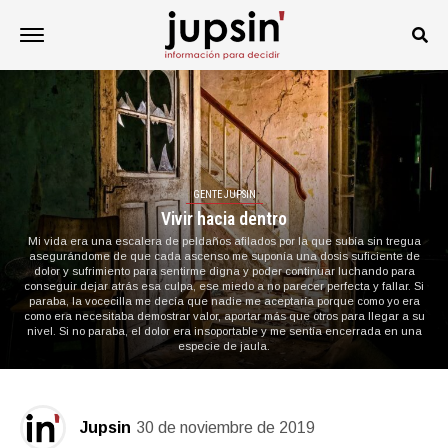
GENTE JUPSIN
Vivir hacia dentro
Mi vida era una escalera de peldaños afilados por la que subía sin tregua
asegurándome de que cada ascenso me suponía una dosis suficiente de
dolor y sufrimiento para sentirme digna y poder continuar luchando para
conseguir dejar atrás esa culpa, ese miedo a no parecer perfecta y fallar. Si
paraba, la vocecilla me decía que nadie me aceptaría porque como yo era
como era necesitaba demostrar valor, aportar más que otros para llegar a su
nivel. Si no paraba, el dolor era insoportable y me sentía encerrada en una
especie de jaula.
Jupsin
30 de noviembre de 2019