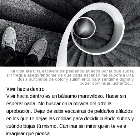
Mi vida era una escalera de peldaños afilados por la que subía
sin tregua asegurándome de que cada ascenso me suponía una
dosis suficiente de dolor y sufrimiento para sentirme digna y
poder continuar luchando…
Vivir hacia dentro
Vivir hacia dentro es un bálsamo maravilloso. Hacer sin
esperar nada. No buscar en la mirada del otro la
aprobación. Dejar de subir escaleras de peldaños afilados
en los que te dejas las rodillas para decidir cuándo subes y
cuándo bajas tú mismo. Caminar sin mirar quién te ve e
imaginar qué piensa.