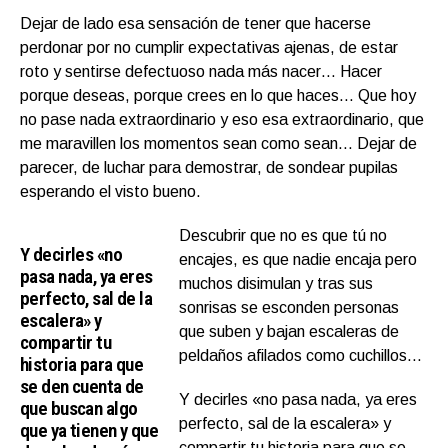
Dejar de lado esa sensación de tener que hacerse
perdonar por no cumplir expectativas ajenas, de estar
roto y sentirse defectuoso nada más nacer… Hacer
porque deseas, porque crees en lo que haces… Que hoy
no pase nada extraordinario y eso esa extraordinario, que
me maravillen los momentos sean como sean… Dejar de
parecer, de luchar para demostrar, de sondear pupilas
esperando el visto bueno.
Descubrir que no es que tú no
Y decirles «no
encajes, es que nadie encaja pero
pasa nada, ya eres
muchos disimulan y tras sus
perfecto, sal de la
sonrisas se esconden personas
escalera» y
que suben y bajan escaleras de
compartir tu
peldaños afilados como cuchillos…
historia para que
se den cuenta de
Y decirles «no pasa nada, ya eres
que buscan algo
perfecto, sal de la escalera» y
que ya tienen y que
compartir tu historia para que se