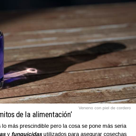
Veneno con piel de cordero
mitos de la alimentación’
ás lo más prescindible pero la cosa se pone más seria
as
y
funguicidas
utilizados para asegurar cosechas