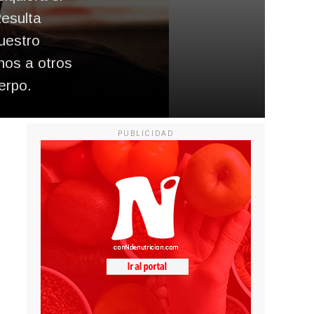
Resulta
uestro
nos a otros
erpo.
PUBLICIDAD