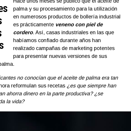
Hace unos meses se publicó que el aceite de
es
palma y su procesamiento para la utilización
en numerosos productos de bollería industrial
s
es prácticamente
veneno con piel de
s
cordero
. Así, casas industriales en las que
habíamos confiado durante años han
s
realizado campañas de marketing potentes
para presentar nuevas versiones de sus
palma.
icantes no conocían que el aceite de palma era tan
hora reformulan sus recetas
¿es que siempre han
ían ahorra dinero en la parte productiva? ¿se
a la vida?