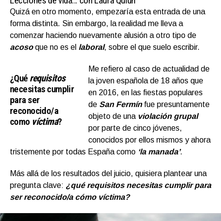
Lecciones de vida… con Laura Quiun
Quizá en otro momento, empezaría esta entrada de una
forma distinta. Sin embargo, la realidad me lleva a
comenzar haciendo nuevamente alusión a otro tipo de
acoso
que no es el
laboral
, sobre el que suelo escribir.
Me refiero al caso de actualidad de
¿Qué
requisitos
la joven española de 18 años que
necesitas cumplir
en 2016, en las fiestas populares
para ser
de
San Fermín
fue presuntamente
reconocido/a
objeto de una
violación grupal
como
víctima
?
por parte de cinco jóvenes,
conocidos por ellos mismos y ahora
tristemente por todas España como
‘la manada’
.
Más allá de los resultados del juicio, quisiera plantear una
pregunta clave:
¿qué requisitos necesitas cumplir para
ser reconocido/a cómo víctima?