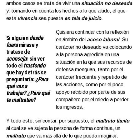
ambos casos se trata de vivir una
situación no deseada
y, tomando en cuenta los hechos a lo que aludo, el que
esta
vivencia
sea puesta
en tela de juicio
.
Quisiera continuar con la reflexión
Si alguien
desde
en ámbito del
acoso laboral
. Su
fuera
mirase y
carácter no deseado va colocando
tratase de
a la persona agredida en una
aconseja
r sin ver
situación en la que sus recursos de
todo el
trasfondo
defensa menguan, tanto por el
que hay detrás se
carácter frecuente y repetido de
preguntaría:
¿Para
las acciones, como por el poco
qué vas a
trabajar?
¿Para qué
apoyo recibido por parte de sus
te maltraten?
compañero por el miedo a perder
los ingresos.
Y todo esto, sin contar, por supuesto, el
maltrato tácito
al cual se ve sujeta la persona de forma continua, un
maltrato
que va más allá de lo que pueda imaginar.