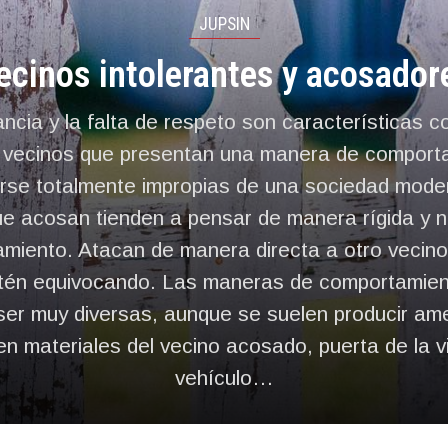
JUPSIN
ecinos intolerantes y acosador
ancia y la falta de respeto son características
 vecinos que presentan una manera de comport
rse totalmente impropias de una sociedad mode
ue acosan tienden a pensar de manera rígida y n
miento. Atacan de manera directa a otro vecino,
tén equivocando. Las maneras de comportamie
 ser muy diversas, aunque se suelen producir a
n materiales del vecino acosado, puerta de la v
vehículo…