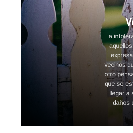
V
La intoler
aquellos
expresa
vecinos q
otro pensa
que se es
llegar a
daños e