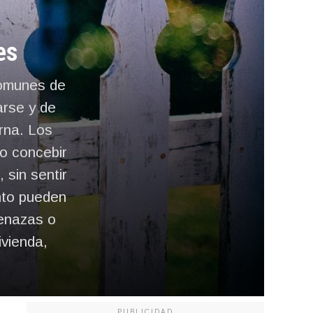
es
 comunes de
arse y de
rna. Los
o concebir
 sin sentir
nto pueden
menazas o
ivienda,
PUBLICIDAD